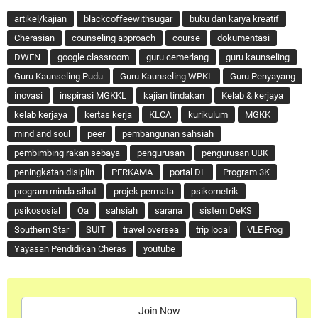
artikel/kajian
blackcoffeewithsugar
buku dan karya kreatif
Cherasian
counseling approach
course
dokumentasi
DWEN
google classroom
guru cemerlang
guru kaunseling
Guru Kaunseling Pudu
Guru Kaunseling WPKL
Guru Penyayang
inovasi
inspirasi MGKKL
kajian tindakan
Kelab & kerjaya
kelab kerjaya
kertas kerja
KLCA
kurikulum
MGKK
mind and soul
peer
pembangunan sahsiah
pembimbing rakan sebaya
pengurusan
pengurusan UBK
peningkatan disiplin
PERKAMA
portal DL
Program 3K
program minda sihat
projek permata
psikometrik
psikososial
Qa
sahsiah
sarana
sistem DeKS
Southern Star
SUIT
travel oversea
trip local
VLE Frog
Yayasan Pendidikan Cheras
youtube
Join Now