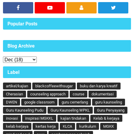
Popular Posts
Blog Archive
Label
artikel/kajian
blackcoffeewithsugar
buku dan karya kreatif
Cherasian
counseling approach
course
dokumentasi
DWEN
google classroom
guru cemerlang
guru kaunseling
Guru Kaunseling Pudu
Guru Kaunseling WPKL
Guru Penyayang
inovasi
inspirasi MGKKL
kajian tindakan
Kelab & kerjaya
kelab kerjaya
kertas kerja
KLCA
kurikulum
MGKK