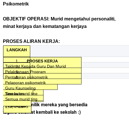
Psikometrik
OBJEKTIF OPERASI: Murid mengetahui personaliti,
minat kerjaya dan kematangan kerjaya
PROSES ALIRAN KERJA:
LANGKAH
1
PROSES KERJA
Taklimat Kepada Guru Dan Murid
2
Guru Kaunseling
Pelaksanaan Program
3
TANGGUNGJAWAB
Sejam
Guru Kaunseling
Pentafsiran psikometrik
4
Semua warga
Mengikut
Guru Kaunseling
Pelaporan psikometrik
KPI
Semua murid ting
2 jam
Guru Kaunseling
sekolah
masa setiap
Semua murid ting
Tiga bulan
SASARAN
1, 3, 4 dan 5
kertas
Semua murid ting
1, 3, 4 dan 5
Masa depan milik mereka yang bersedia
psikometrik
CATATAN*
1, 3, 4 dan 5
tagline selamat kembali ke sekolah :)