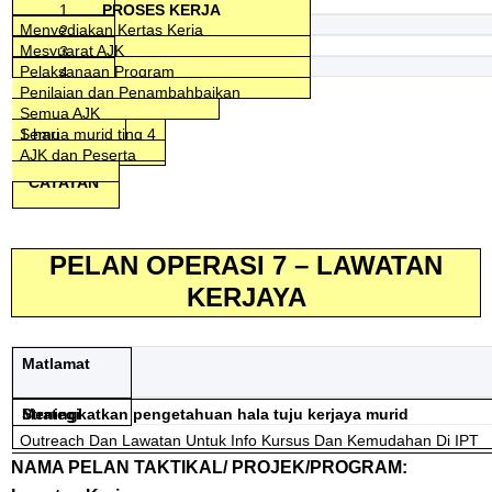
1
PROSES KERJA
Menyediakan Kertas Kerja
2
Penyelaras
Mesyuarat AJK
3
TANGGUNGJAWAB
1 hari
Pengetua
Pelaksanaan Program
4
Penyelaras
1 hari
Semua AJK Pelaksana
Penilaian dan Penambahbaikan
KPI
PK HEM
Semua AJK
4 jam
Semua AJK
AJK
Semua murid ting 4
1 hari
SASARAN
AJK dan Peserta
dan 5
CATATAN*
PELAN OPERASI 7 – LAWATAN
KERJAYA
Matlamat
Meningkatkan pengetahuan hala tuju kerjaya murid
Strategi
Outreach Dan Lawatan Untuk Info Kursus Dan Kemudahan Di IPT
NAMA PELAN TAKTIKAL/ PROJEK/PROGRAM: