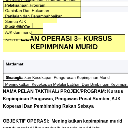
4
Penyelaras
1 hari
Penyelaras
Pelaksanaan Program
5
KPI
PK HEM
Guru Dan Murid
Semua AJK
1 jam
Semua AJK Pelaksana
Ganjaran Dan Hukuman
5
AJK
Semua guru , dan
2 hari
Guru Kaunseling
Penilaian dan Penambahbaikan
SASARAN
Murid rayuan
2 kali setahun
Semua AJK
murid
Guru Disiplin
Murid SPOT
2 kali setahun
CATATAN*
semula dan surat
AJK dan murid
amaran kedua
PELAN OPERASI 3– KURSUS
SPOT
KEPIMPINAN MURID
Matlamat
Meningkatkan Kecekapan Pengurusan Kepimpinan Murid
Strategi
Meningkatkan Kecekapan Melalui Latihan Dan Bimbingan Kepimpi
NAMA PELAN TAKTIKAL/ PROJEK/PROGRAM: Kursus
Kepimpinan Pengawas, Pengawas Pusat Sumber, AJK
Koperasi Dan Pembimbing Rakan Sebaya
OBJEKTIF OPERASI: Meningkatkan kepimpinan murid