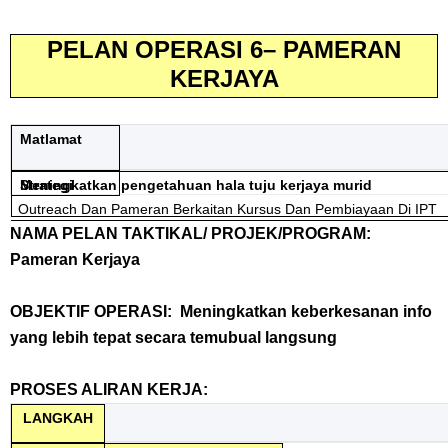
PELAN OPERASI 6– PAMERAN
KERJAYA
Matlamat
Meningkatkan pengetahuan hala tuju kerjaya murid
Strategi
Outreach Dan Pameran Berkaitan Kursus Dan Pembiayaan Di IPT
NAMA PELAN TAKTIKAL/ PROJEK/PROGRAM:
Pameran Kerjaya
OBJEKTIF OPERASI: Meningkatkan keberkesanan info
yang lebih tepat secara temubual langsung
PROSES ALIRAN KERJA:
LANGKAH