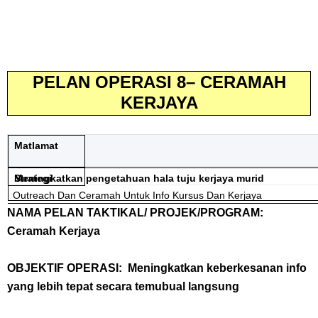
PELAN OPERASI 8– CERAMAH
KERJAYA
Matlamat
Meningkatkan pengetahuan hala tuju kerjaya murid
Strategi
Outreach Dan Ceramah Untuk Info Kursus Dan Kerjaya
NAMA PELAN TAKTIKAL/ PROJEK/PROGRAM:
Ceramah Kerjaya
OBJEKTIF OPERASI: Meningkatkan keberkesanan info
yang lebih tepat secara temubual langsung