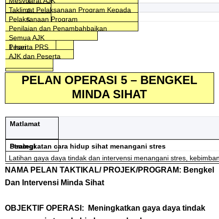
Penyelaras
Mesyuarat AJK
3
TANGGUNGJAWAB
1 hari
Pengetua
Taklimat Pelaksanaan Program Kepada
4
Penyelaras
1 hari
Penyelaras
Pelaksanaan Program
5
KPI
PK HEM
PRS
Semua AJK
1 jam
Semua AJK Pelaksana
Penilaian dan Penambahbaikan
AJK
Semua PRS
2 hari
Semua AJK
SASARAN
Peserta PRS
1 hari
AJK dan Peserta
CATATAN*
PELAN OPERASI 5 – BENGKEL
MINDA SIHAT
Matlamat
Peningkatan cara hidup sihat menangani stres
Strategi
Latihan gaya daya tindak dan intervensi menangani stres, kebim
NAMA PELAN TAKTIKAL/ PROJEK/PROGRAM: Bengkel
Dan Intervensi Minda Sihat
OBJEKTIF OPERASI: Meningkatkan gaya daya tindak