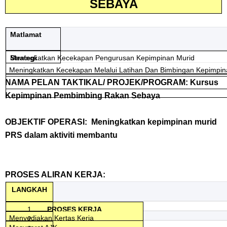
SEBAYA
Matlamat
Meningkatkan Kecekapan Pengurusan Kepimpinan Murid
Strategi
Meningkatkan Kecekapan Melalui Latihan Dan Bimbingan Kepimpi
NAMA PELAN TAKTIKAL/ PROJEK/PROGRAM: Kursus
Kepimpinan Pembimbing Rakan Sebaya
OBJEKTIF OPERASI: Meningkatkan kepimpinan murid
PRS dalam aktiviti membantu
PROSES ALIRAN KERJA:
LANGKAH
1
PROSES KERJA
Menyediakan Kertas Kerja
2