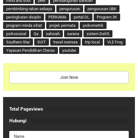
mind and soul
peer
pembangunan sahsiah
pembimbing rakan sebaya
pengurusan
pengurusan UBK
peningkatan disiplin
PERKAMA
portal DL
Program 3K
program minda sihat
projek permata
psikometrik
psikososial
Qa
sahsiah
sarana
sistem DeKS
Southern Star
SUIT
travel oversea
trip local
VLE Frog
Yayasan Pendidikan Cheras
youtube
Join Now
Total Pageviews
Hubungi