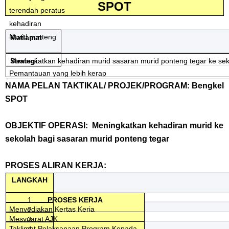
SPOT
terendah peratus
kehadiran
Murid ponteng
Matlamat
Meningkatkan kehadiran murid sasaran murid ponteng tegar ke se
Strategi
Pemantauan yang lebih kerap
NAMA PELAN TAKTIKAL/ PROJEK/PROGRAM: Bengkel
SPOT
OBJEKTIF OPERASI: Meningkatkan kehadiran murid ke
sekolah bagi sasaran murid ponteng tegar
PROSES ALIRAN KERJA:
LANGKAH
1
PROSES KERJA
Menyediakan Kertas Kerja
2
Penyelaras
Mesyuarat AJK
3
TANGGUNGJAWAB
1 hari
Pengetua
Taklimat Pelaksanaan Program Kepada