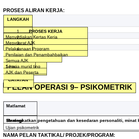
PROSES ALIRAN KERJA:
LANGKAH
1
PROSES KERJA
Menyediakan Kertas Kerja
2
Penyelaras
Mesyuarat AJK
3
TANGGUNGJAWAB
1 hari
Pengetua
Pelaksanaan Program
4
Penyelaras
1 hari
Semua AJK Pelaksana
Penilaian dan Penambahbaikan
KPI
PK HEM
Semua AJK
2 jam untuk
Semua AJK
AJK
Semua murid ting
1 hari
SASARAN
setiap
AJK dan Peserta
5
ceramah
CATATAN*
PELAN OPERASI 9– PSIKOMETRIK
Matlamat
Meningkatkan pengetahuan dan kesedaran personaliti, minat ke
Strategi
Ujian psikometrik
NAMA PELAN TAKTIKAL/ PROJEK/PROGRAM: