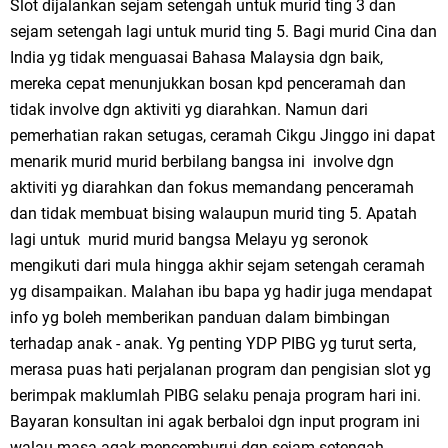
Slot dijalankan sejam setengah untuk murid ting 3 dan
sejam setengah lagi untuk murid ting 5. Bagi murid Cina dan
India yg tidak menguasai Bahasa Malaysia dgn baik,
mereka cepat menunjukkan bosan kpd penceramah dan
tidak involve dgn aktiviti yg diarahkan. Namun dari
pemerhatian rakan setugas, ceramah Cikgu Jinggo ini dapat
menarik murid murid berbilang bangsa ini involve dgn
aktiviti yg diarahkan dan fokus memandang penceramah
dan tidak membuat bising walaupun murid ting 5. Apatah
lagi untuk murid murid bangsa Melayu yg seronok
mengikuti dari mula hingga akhir sejam setengah ceramah
yg disampaikan. Malahan ibu bapa yg hadir juga mendapat
info yg boleh memberikan panduan dalam bimbingan
terhadap anak - anak. Yg penting YDP PIBG yg turut serta,
merasa puas hati perjalanan program dan pengisian slot yg
berimpak maklumlah PIBG selaku penaja program hari ini.
Bayaran konsultan ini agak berbaloi dgn input program ini
walau masa agak mencemburui dgn sejam setengah