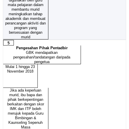
digunakan oleh guru
mata pelajaran dalam
membantu murid
meningkatkan tahap
akademik dan membuat
perancangan aktiviti dan
program yang
bersesuaian dengan
murid
5
Pengesahan Pihak Pentadbir
GBK mendapatkan
pengesahan/tandatangan daripada
pengetua
Mulai 1 hingga 23
November 2018
Jika ada keperluan
murid, ibu bapa dan
pihak berkepentingan
berkaitan dengan skor
IMK dan ITP boleh
merujuk kepada Guru
Bimbingan &
Kaunseling Sepenuh
Masa