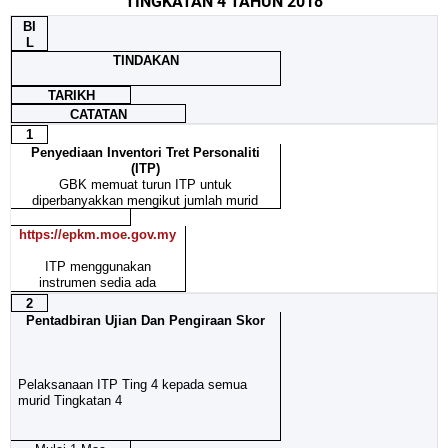
TINGKATAN 4 TAHUN 2018
BI
L
TINDAKAN
TARIKH
CATATAN
1
Penyediaan Inventori Tret Personaliti
(ITP)
GBK memuat turun ITP untuk
diperbanyakkan mengikut jumlah murid
https://epkm.moe.gov.my
ITP menggunakan
instrumen sedia ada
2
Pentadbiran Ujian Dan Pengiraan Skor
Pelaksanaan ITP Ting 4 kepada semua
murid Tingkatan 4