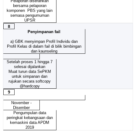
Pelaporan diserahkan
bersama pelaporan
komponen PBS yang lain
semasa pengumuman
UPSR
8
Penyimpanan fail
a)
GBK menyimpan Profil Individu dan
Profil Kelas di dalam fail di bilik bimbingan
dan kaunseling
Setelah proses 1 hingga 7
selesai dijalankan
Muat turun data SePKM
untuk simpanan dan
rujukan secara softcopy
@hardcopy
9
November -
Disember
Pengumpulan data
peringkat kebangsaan dan
kemaskini data APDM
2019