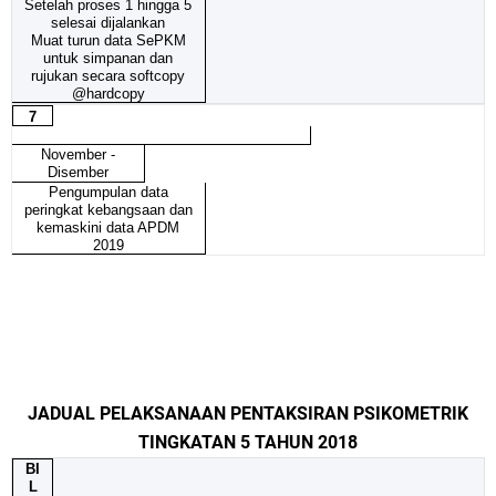
Setelah proses 1 hingga 5
selesai dijalankan
Muat turun data SePKM
untuk simpanan dan
rujukan secara softcopy
@hardcopy
7
November -
Disember
Pengumpulan data
peringkat kebangsaan dan
kemaskini data APDM
2019
JADUAL PELAKSANAAN PENTAKSIRAN PSIKOMETRIK
TINGKATAN 5 TAHUN 2018
BI
L