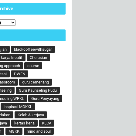
rchive
ajian
blackcoffeewithsugar
karya kreatif
Cherasian
ng approach
course
tasi
DWEN
lassroom
guru cemerlang
nseling
Guru Kaunseling Pudu
unseling WPKL
Guru Penyayang
inspirasi MGKKL
ndakan
Kelab & kerjaya
jaya
kertas kerja
KLCA
m
MGKK
mind and soul