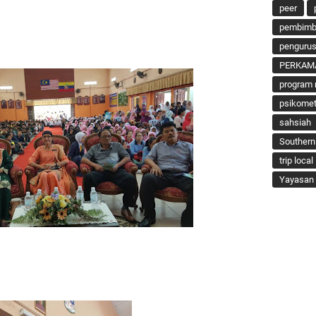
peer
pembimbi
penguru
PERKAM
program 
psikomet
sahsiah
Southern
trip local
Yayasan 