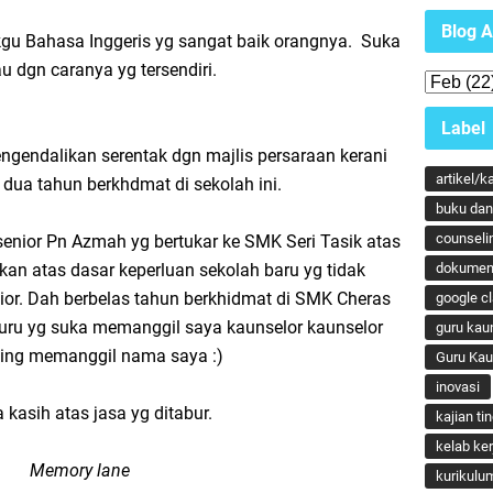
Blog A
ikgu Bahasa Inggeris yg sangat baik orangnya. Suka
u dgn caranya yg tersendiri.
Label
engendalikan serentak dgn majlis persaraan kerani
artikel/k
 dua tahun berkhdmat di sekolah ini.
buku dan 
counseli
 senior Pn Azmah yg bertukar ke SMK Seri Tasik atas
arkan atas dasar keperluan sekolah baru yg tidak
dokumen
or. Dah berbelas tahun berkhidmat di SMK Cheras
google c
 Guru yg suka memanggil saya kaunselor kaunselor
guru kau
ing memanggil nama saya :)
Guru Ka
inovasi
 kasih atas jasa yg ditabur.
kajian ti
kelab ker
Memory lane
kurikulu