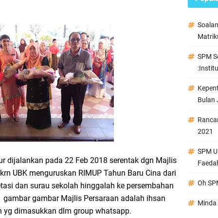
Soala
Matrik
SPM Se
:Instit
Kepen
Bulan 
Ranca
2021
SPM Ul
ur dijalankan pada 22 Feb 2018 serentak dgn Majlis
Faeda
 krn UBK menguruskan RIMUP Tahun Baru Cina dari
Oh SPM
tasi dan surau sekolah hinggalah ke persembahan
 gambar gambar Majlis Persaraan adalah ihsan
Minda 
in yg dimasukkan dlm group whatsapp.