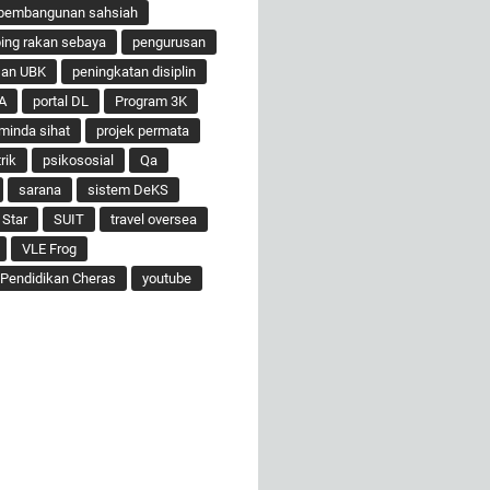
pembangunan sahsiah
ng rakan sebaya
pengurusan
san UBK
peningkatan disiplin
A
portal DL
Program 3K
minda sihat
projek permata
rik
psikososial
Qa
sarana
sistem DeKS
 Star
SUIT
travel oversea
VLE Frog
Pendidikan Cheras
youtube