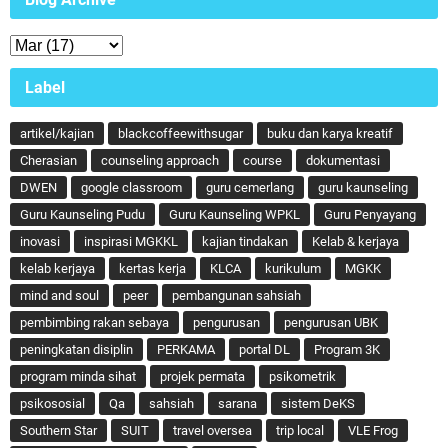
Label
artikel/kajian
blackcoffeewithsugar
buku dan karya kreatif
Cherasian
counseling approach
course
dokumentasi
DWEN
google classroom
guru cemerlang
guru kaunseling
Guru Kaunseling Pudu
Guru Kaunseling WPKL
Guru Penyayang
inovasi
inspirasi MGKKL
kajian tindakan
Kelab & kerjaya
kelab kerjaya
kertas kerja
KLCA
kurikulum
MGKK
mind and soul
peer
pembangunan sahsiah
pembimbing rakan sebaya
pengurusan
pengurusan UBK
peningkatan disiplin
PERKAMA
portal DL
Program 3K
program minda sihat
projek permata
psikometrik
psikososial
Qa
sahsiah
sarana
sistem DeKS
Southern Star
SUIT
travel oversea
trip local
VLE Frog