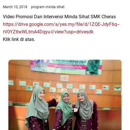
March 10, 2018
program minda sihat
Video Promosi Dan Intervensi Minda Sihat SMK Cheras
https://drive.google.com/a/yes.my/file/d/1ZQE-JdyF6q--
rV0YZtlwWLtmA4Dqyu-l/view?usp=drivesdk
Klik link di atas.