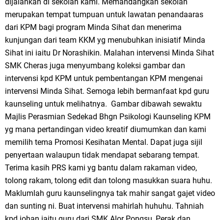
dijalankan di sekolah kami. Memandangkan sekolah
merupakan tempat tumpuan untuk lawatan penandaaras
dari KPM bagi program Minda Sihat dan menerima
kunjungan dari team KKM yg menubuhkan inisiatif Minda
Sihat ini iaitu Dr Norashikin. Malahan intervensi Minda Sihat
SMK Cheras juga menyumbang koleksi gambar dan
intervensi kpd KPM untuk pembentangan KPM mengenai
intervensi Minda Sihat. Semoga lebih bermanfaat kpd guru
kaunseling untuk melihatnya. Gambar dibawah sewaktu
Majlis Perasmian Sedekad Bhgn Psikologi Kaunseling KPM
yg mana pertandingan video kreatif diumumkan dan kami
memilih tema Promosi Kesihatan Mental. Dapat juga sijil
penyertaan walaupun tidak mendapat sebarang tempat.
Terima kasih PRS kami yg bantu dalam rakaman video,
tolong rakam, tolong edit dan tolong masukkan suara huhu.
Maklumlah guru kaunselingnya tak mahir sangat gajet video
dan sunting ni. Buat intervensi mahirlah huhuhu. Tahniah
kpd johan iaitu guru dari SMK Alor Pongsu, Perak dan