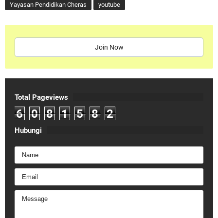
Yayasan Pendidikan Cheras
youtube
Join Now
Total Pageviews
6
0
8
1
5
8
2
Hubungi