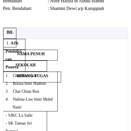
Bendahari : Noor Hafiza bt Abdul Hamid
Pen. Bendahari : Shamini Dewi a/p Karuppiah
BIL
1.
AJK
Pendafta
NAMA PENUH
ran
SEKOLAH
Peserta
1.
Chai Hooi Inn
BIDANG TUGAS
2.
Roliza binti Hashim
3.
Chai Chian Rou
4.
Nalissa Law binti Mohd
Nazir
- SJKC La Salle
- SK Taman Sri