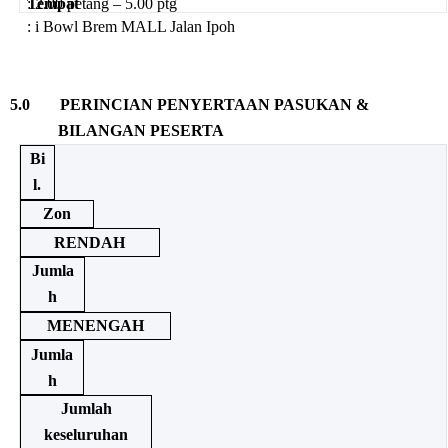
: 2.00 petang – 5.00 ptg
Tempat
: i Bowl Brem MALL Jalan Ipoh
5.0
PERINCIAN PENYERTAAN PASUKAN &
BILANGAN PESERTA
Bi
l.
Zon
RENDAH
Jumla
h
MENENGAH
Jumla
h
Jumlah
keseluruhan