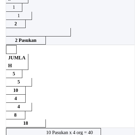
1
1
2
2 Pasukan
JUMLA
H
5
5
10
4
4
8
18
10 Pasukan x 4 org = 40