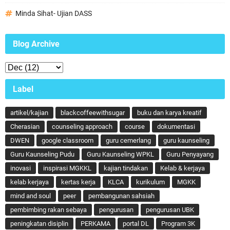
Minda Sihat- Ujian DASS
Blog Archive
Label
artikel/kajian
blackcoffeewithsugar
buku dan karya kreatif
Cherasian
counseling approach
course
dokumentasi
DWEN
google classroom
guru cemerlang
guru kaunseling
Guru Kaunseling Pudu
Guru Kaunseling WPKL
Guru Penyayang
inovasi
inspirasi MGKKL
kajian tindakan
Kelab & kerjaya
kelab kerjaya
kertas kerja
KLCA
kurikulum
MGKK
mind and soul
peer
pembangunan sahsiah
pembimbing rakan sebaya
pengurusan
pengurusan UBK
peningkatan disiplin
PERKAMA
portal DL
Program 3K