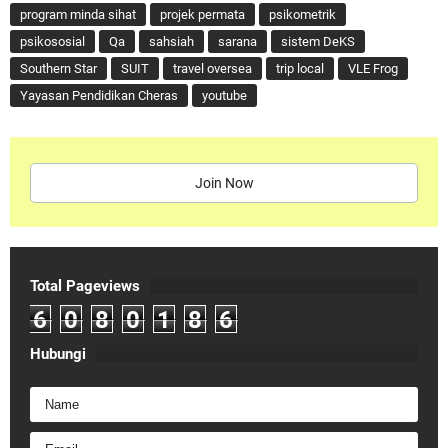
program minda sihat
projek permata
psikometrik
psikososial
Qa
sahsiah
sarana
sistem DeKS
Southern Star
SUIT
travel oversea
trip local
VLE Frog
Yayasan Pendidikan Cheras
youtube
Join Now
Total Pageviews
6
0
8
0
1
8
6
Hubungi