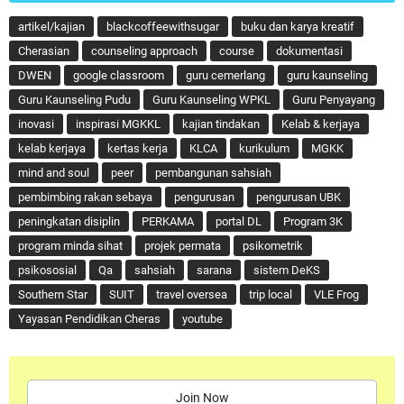
artikel/kajian
blackcoffeewithsugar
buku dan karya kreatif
Cherasian
counseling approach
course
dokumentasi
DWEN
google classroom
guru cemerlang
guru kaunseling
Guru Kaunseling Pudu
Guru Kaunseling WPKL
Guru Penyayang
inovasi
inspirasi MGKKL
kajian tindakan
Kelab & kerjaya
kelab kerjaya
kertas kerja
KLCA
kurikulum
MGKK
mind and soul
peer
pembangunan sahsiah
pembimbing rakan sebaya
pengurusan
pengurusan UBK
peningkatan disiplin
PERKAMA
portal DL
Program 3K
program minda sihat
projek permata
psikometrik
psikososial
Qa
sahsiah
sarana
sistem DeKS
Southern Star
SUIT
travel oversea
trip local
VLE Frog
Yayasan Pendidikan Cheras
youtube
Join Now