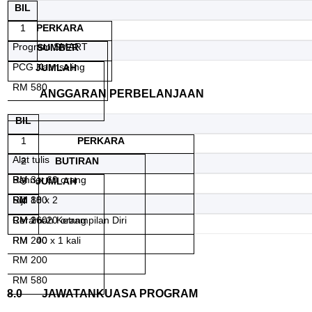
BIL
1
PERKARA
Program SMART
SUMBER
PCG Kaunseling
JUMLAH
RM 580
ANGGARAN PERBELANJAAN
BIL
1
PERKARA
Alat tulis
2
BUTIRAN
RM 3 x 60 orang
Banner
3
JUMLAH
RM 180
RM 80 x 2
Sijil
4
RM 160
RM 2 x 20 orang
Ceramah Ketrampilan Diri
RM
RM 200 x 1 kali
40
RM 200
RM 580
8.0
JAWATANKUASA PROGRAM