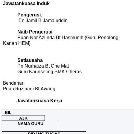
Jawatankuasa Induk
Pengerusi:
En Jamil B Jamaluddin
Naib Pengerusi
Puan Nor Azlinda Bt Hasmunih (Guru Penolong
Kanan HEM)
S
etiausaha
Pn Nurhaiza Bt Che Mat
Guru Kaunseling SMK Cheras
Bendahari
Puan Rozinani Bt Awang
Jawatankuasa Kerja
BIL
AJK
NAMA GURU
BIDANG TUGAS