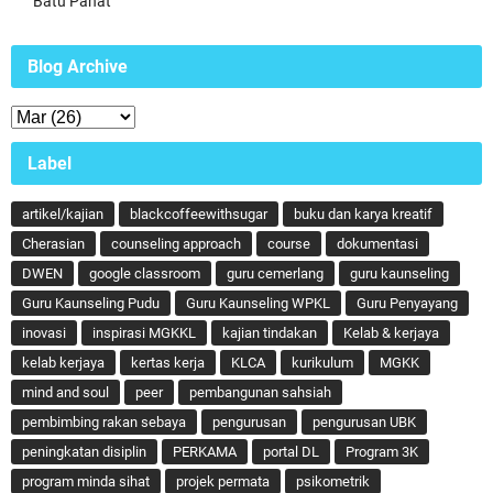
Batu Pahat
Blog Archive
Label
artikel/kajian
blackcoffeewithsugar
buku dan karya kreatif
Cherasian
counseling approach
course
dokumentasi
DWEN
google classroom
guru cemerlang
guru kaunseling
Guru Kaunseling Pudu
Guru Kaunseling WPKL
Guru Penyayang
inovasi
inspirasi MGKKL
kajian tindakan
Kelab & kerjaya
kelab kerjaya
kertas kerja
KLCA
kurikulum
MGKK
mind and soul
peer
pembangunan sahsiah
pembimbing rakan sebaya
pengurusan
pengurusan UBK
peningkatan disiplin
PERKAMA
portal DL
Program 3K
program minda sihat
projek permata
psikometrik