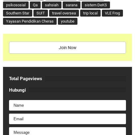
psikososial
Qa
sahsiah
sarana
sistem DeKS
Southern Star
SUIT
travel oversea
trip local
VLE Frog
Yayasan Pendidikan Cheras
youtube
Join Now
Total Pageviews
Hubungi