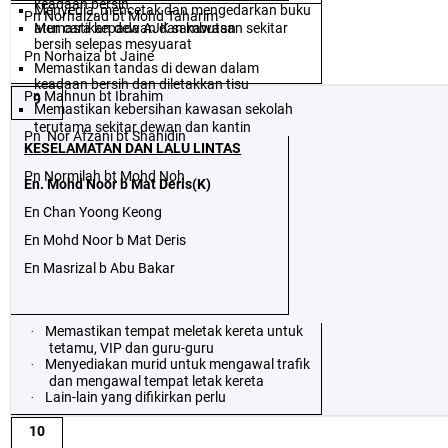
keadaan bersih
Menyedia, mencetak dan mengedarkan buku
Pn Norhaizad bt Mohd Taharim
Memastikan dewan dan kawasan sekitar
atur cara kepada AJK sambutan
bersih selepas mesyuarat
Pn Norhaiza bt Jaine
Memastikan tandas di dewan dalam
keadaan bersih dan diletakkan tisu
Pn Mahnun bt Ibrahim
9
Memastikan kebersihan kawasan sekolah
terutama sekitar dewan dan kantin
Pn
Nor Afzani bt Shahidin
KESELAMATAN DAN LALU LINTAS
Pn Normilah bt Mohd Noh
En. Mohd Noor b Mat Deris(K)
En Chan Yoong Keong
En Mohd Noor b Mat Deris
En Masrizal b Abu Bakar
Memastikan tempat meletak kereta untuk
·
tetamu, VIP dan guru-guru
Menyediakan murid untuk mengawal trafik
·
dan mengawal tempat letak kereta
Lain-lain yang difikirkan perlu
·
10