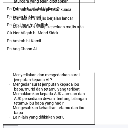
aturcara yang telah ditetapkan
Pn Zahirah bt Abdul Halim (K)
Memantau semua jawatankuasa
·
Pn Amira bt Mamat
Memastikan majlis berjalan lancar
·
Pn Kavitha a/p Chelliah
Memastikan setiap keperluan majlis ada
·
Cik Nor Afiqah bt Mohd Sidek
Pn Amirah bt Kamil
Pn Ang Choon Ai
Menyediakan dan mengedarkan surat
·
jemputan kepada VIP
Mengedar surat jemputan kepada ibu
·
bapa/murid dan tetamu yang terlibat
Memaklumkan kepada AJK Jamuan dan
·
AJK persediaan dewan
tentang bilangan
tetamu/ibu bapa yang hadir
Mengesahkan kehadiran tetamu dan ibu
·
bapa
Lain-lain yang difikirkan perlu
·