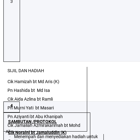
3
SIJIL DAN HADIAH
Cik Hamizah bt Md Aris (K)
Pn Hashida bt
Md Isa
Cik Aida Azlina bt Ramli
4
Pn Murni Yati
bt Masari
Pn Aziyanti bt Abu Khanipah
SAMBUTAN /PROTOKOL
Cik Jamaliah Azmirakarimah bt Mohd
Ali
Cik Noraini bt Jamaluddin (K)
Menempah dan menyediakan hadiah untuk
·