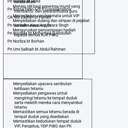
Pn Norliza bt Rafie
cenderahati
Menaip sijil bagi penerima/murid yang
·
Pn Ratna Dewi A/P P.Gopalakrishna
membantu
dan jawatankuasa guru
Menyediakan cenderamata untuk VIP
·
Cik Nor Zalifah bt Hanafi
Menyediakan dulang dan simpan di pejabat
·
Pn Narinder
Kaur A/p Peara Singh
setelah selesai majlis
Menguruskan penyampaian hadiah
·
Pn Noraida bt Mohamad @Abdullah
kepada semua AJK PIBG
Pn Norliza bt Borhan
Pn Umi Salbiah bt Abdul Rahman
Menyediakan upacara sambutan
·
ketibaan tetamu
Menyediakan pengawas untuk
·
mengiringi tetamu ke tempat duduk
serta melatih mereka cara menyambut
tetamu
Memastikan semua tetamu berada di
·
tempat duduk yang disediakan
Memastikan kedudukan tempat duduk
·
VIP, Pengetua, YDP PIBG dan PK