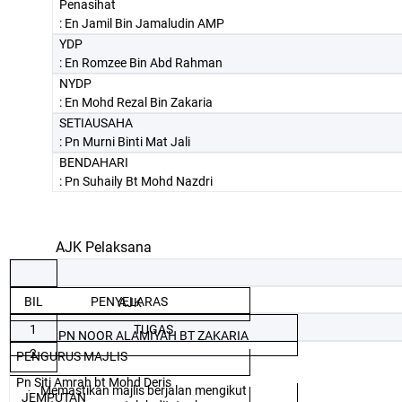
Penasihat
: En Jamil Bin Jamaludin AMP
YDP
: En Romzee Bin Abd Rahman
NYDP
: En Mohd Rezal Bin Zakaria
SETIAUSAHA
: Pn Murni Binti Mat Jali
BENDAHARI
: Pn Suhaily Bt Mohd Nazdri
AJK Pelaksana
PENYELARAS
BIL
AJK
1
TUGAS
PN NOOR ALAMIYAH BT ZAKARIA
2
PENGURUS MAJLIS
Pn Siti Amrah bt Mohd Deris
Memastikan majlis berjalan mengikut
·
JEMPUTAN