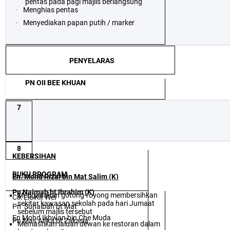
pentas pada pagi majlis berlangsung
Menghias pentas
·
Menyediakan papan putih / marker
·
PENYELARAS
PN OII BEE KHUAN
7
8
KEBERSIHAN
BUKU PROGRAM
En. Mohd Rizal bin Mat Salim (K)
Pn Naimah bt Ibrahim (K)
Mengadakan gotong-royong membersihkan
Cik Lie Kit Wei
sekitar kawasan sekolah pada hari Jumaat
Pn
Suhaibah bt Mat
sebelum majlis tersebut
En Mohd Ikhwan bin Che Muda
Pn Mas Atika bt Zakaria
Memastikan laluan dewan ke restoran dalam