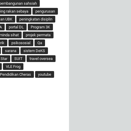
pembangunan sahsiah
ng rakan sebaya
pengurusan
san UBK
peningkatan disiplin
A
portal DL
Program 3K
minda sihat
projek permata
rik
psikososial
Qa
sarana
sistem DeKS
 Star
SUIT
travel oversea
VLE Frog
Pendidikan Cheras
youtube