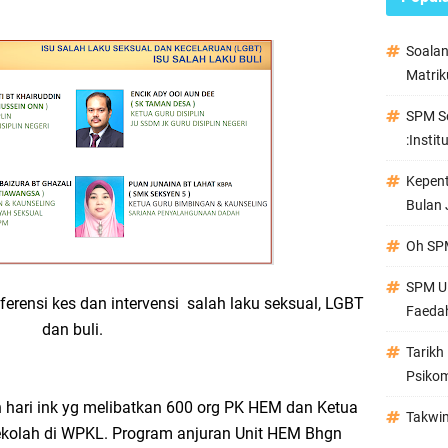
Soala
Matrik
SPM Se
:Instit
Kepen
Bulan 
Oh SPM
SPM Ul
ferensi kes dan intervensi salah laku seksual, LGBT
Faeda
dan buli.
Tarikh
Psikom
 hari ink yg melibatkan 600 org PK HEM dan Ketua
Takwi
sekolah di WPKL. Program anjuran Unit HEM Bhgn