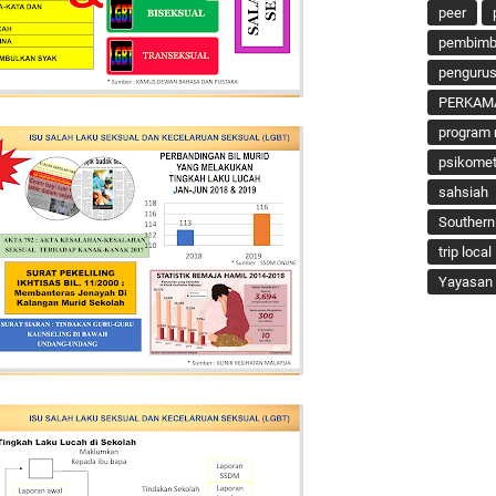
peer
pembimbi
penguru
PERKAM
program 
psikomet
sahsiah
Southern
trip local
Yayasan 