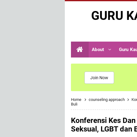
GURU K
About
Guru Ka
Join Now
Home
counseling approach
Kon
Buli
Konferensi Kes Dan 
Seksual, LGBT dan B