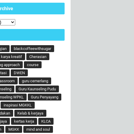
rchive
ajian
blackcoffeewithsugar
karya kreatif
Cherasian
ng approach
course
tasi
DWEN
lassroom
guru cemerlang
nseling
Guru Kaunseling Pudu
unseling WPKL
Guru Penyayang
inspirasi MGKKL
ndakan
Kelab & kerjaya
jaya
kertas kerja
KLCA
m
MGKK
mind and soul