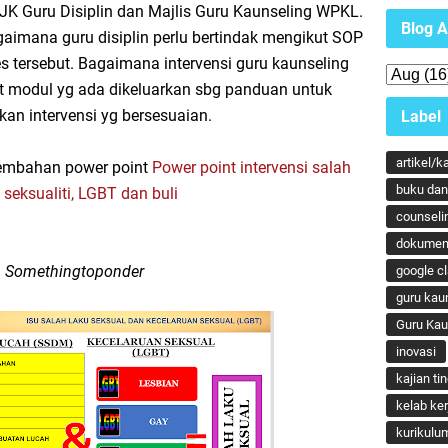
 JK Guru Disiplin dan Majlis Guru Kaunseling WPKL.
Blog A
imana guru disiplin perlu bertindak mengikut SOP
es tersebut. Bagaimana intervensi guru kaunseling
t modul yg ada dikeluarkan sbg panduan untuk
an intervensi yg bersesuaian.
Label
artikel/k
ersembahan power point
Power point intervensi salah
buku dan 
 seksualiti, LGBT dan buli
counseli
dokumen
Somethingtoponder
google c
guru kau
Guru Ka
inovasi
kajian ti
kelab ker
kurikulu