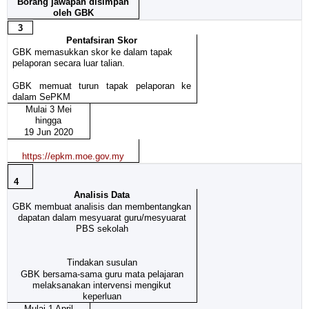
Borang jawapan disimpan
oleh GBK
3
Pentafsiran Skor
GBK memasukkan skor ke dalam tapak
pelaporan secara luar talian.
GBK memuat turun tapak pelaporan ke
dalam SePKM
Mulai 3 Mei
hingga
19 Jun 2020
https://epkm.moe.gov.my
4
Analisis Data
GBK membuat analisis dan membentangkan
dapatan dalam mesyuarat guru/mesyuarat
PBS sekolah
Tindakan susulan
GBK bersama-sama guru mata pelajaran
melaksanakan intervensi mengikut
keperluan
Mulai 1 April