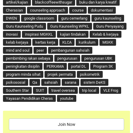
artikel/kajian
blackcoffeewithsugar
buku dan karya kreatif
Cherasian
counseling approach
course
dokumentasi
DWEN
google classroom
guru cemerlang
guru kaunseling
Guru Kaunseling Pudu
Guru Kaunseling WPKL
Guru Penyayang
inovasi
inspirasi MGKKL
kajian tindakan
Kelab & kerjaya
kelab kerjaya
kertas kerja
KLCA
kurikulum
MGKK
mind and soul
peer
pembangunan sahsiah
pembimbing rakan sebaya
pengurusan
pengurusan UBK
peningkatan disiplin
PERKAMA
portal DL
Program 3K
program minda sihat
projek permata
psikometrik
psikososial
Qa
sahsiah
sarana
sistem DeKS
Southern Star
SUIT
travel oversea
trip local
VLE Frog
Yayasan Pendidikan Cheras
youtube
Join Now