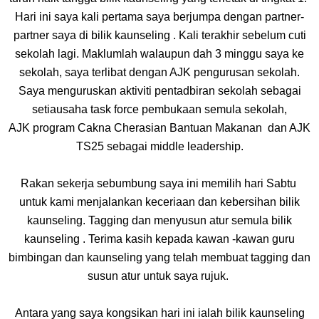
Hari ini saya kali
pertama saya berjum
pa dengan
partner-
partner saya di bilik kaunseling . Kali terakhir sebelum cuti
sekolah lagi. Maklumlah walau
pun dah 3 minggu saya ke
sekolah, saya terlibat dengan AJK
pengurusan sekolah.
Saya
menguruskan aktiviti
pentadbiran sekolah sebagai
setiausaha task force
pembukaan semula sekolah,
AJK
program Cakna Cherasian Bantuan Makanan
dan AJK
TS25 sebagai middle leadershi
p
.
Rakan sekerja sebumbung saya ini memilih hari Sabtu
untuk kami menjalankan keceriaan dan kebersihan bilik
kaunseling. Tagging dan menyusun atur semula bilik
kaunseling . Terima kasih ke
pada kawan -kawan guru
bimbingan dan kaunseling yang telah membuat tagging dan
susun atur untuk saya rujuk.
Antara yang saya kongsikan hari ini ialah bilik kaunseling