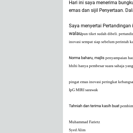
Hari ini saya menerima bungku
emas dan sijil Penyertaan. D
Saya menyertai Pertandingan i
walau
pun tiket sudah dibeli.
pertandi
inovasi sem
pat sia
p sebelum
perintah 
Norma baharu, majlis
penyam
paian ha
hhihi hanya
pembesar suara sahaja yan
pingat emas inovasi
peringkat kebangs
I
pG MIRI sarawak
Tahniah dan terima kasih buat
pembim
Muhammad Farietz
Syed Alim