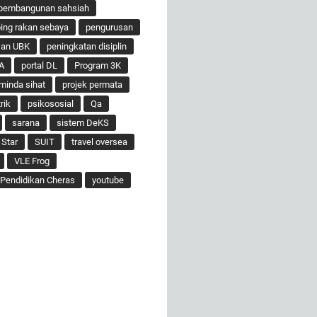
pembangunan sahsiah
ng rakan sebaya
pengurusan
san UBK
peningkatan disiplin
A
portal DL
Program 3K
minda sihat
projek permata
rik
psikososial
Qa
sarana
sistem DeKS
 Star
SUIT
travel oversea
VLE Frog
Pendidikan Cheras
youtube