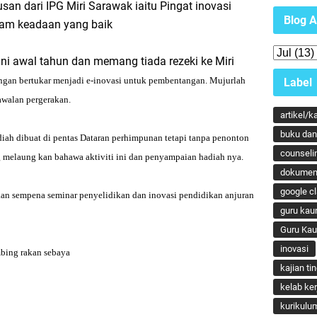
san dari IPG Miri Sarawak iaitu Pingat inovasi
Blog A
alam keadaan yang baik
ni awal tahun dan memang tiada rezeki ke Miri
ngan bertukar menjadi e-inovasi untuk
pembentangan. Mujurlah
Label
kawalan
pergerakan.
artikel/k
buku dan 
diah dibuat di
pentas Dataran
perhim
punan teta
pi tan
pa
penonton
counseli
g melaung kan bahawa aktiviti ini dan
penyam
paian hadiah nya.
dokumen
google c
aan sem
pena seminar
penyelidikan dan inovasi
pendidikan anjuran
guru kau
Guru Ka
inovasi
bing rakan sebaya
kajian ti
kelab ker
kurikulu