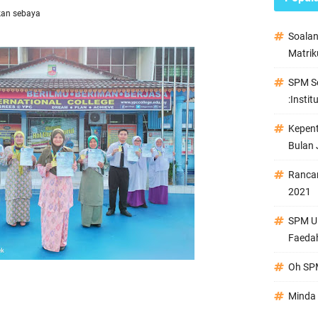
kan sebaya
Soala
Matrik
SPM Se
:Instit
Kepen
Bulan 
Ranca
2021
SPM Ul
Faeda
Oh SPM
Minda 