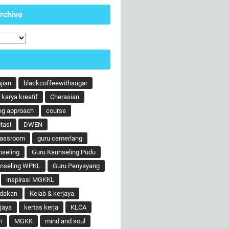
rchive
ajian
blackcoffeewithsugar
karya kreatif
Cherasian
ng approach
course
tasi
DWEN
lassroom
guru cemerlang
nseling
Guru Kaunseling Pudu
unseling WPKL
Guru Penyayang
inspirasi MGKKL
ndakan
Kelab & kerjaya
jaya
kertas kerja
KLCA
m
MGKK
mind and soul