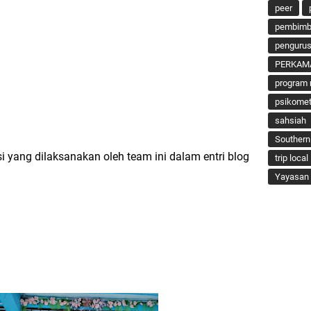
peer
pembimbi
penguru
PERKAM
program 
psikomet
sahsiah
Southern
 yang dilaksanakan oleh team ini dalam entri blog
trip local
Yayasan 