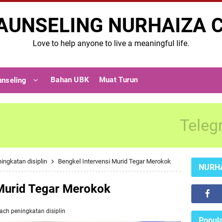
AUNSELING NURHAIZA 
Love to help anyone to live a meaningful life.
Bahan UBK
Muat Turun
unseling
Teleg
ingkatan disiplin
Bengkel Intervensi Murid Tegar Merokok
NURH
 Murid Tegar Merokok
oach
peningkatan disiplin
Popula