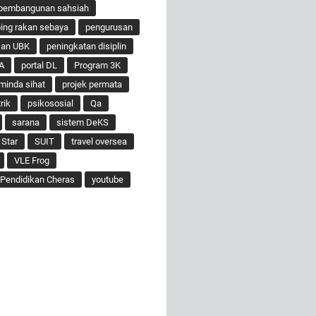
pembangunan sahsiah
ng rakan sebaya
pengurusan
san UBK
peningkatan disiplin
A
portal DL
Program 3K
minda sihat
projek permata
rik
psikososial
Qa
sarana
sistem DeKS
 Star
SUIT
travel oversea
VLE Frog
Pendidikan Cheras
youtube