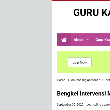
GURU K
About
Guru Ka
Join Now
Home
counseling approach
pen
Bengkel Intervensi
September 05, 2020
counseling appr