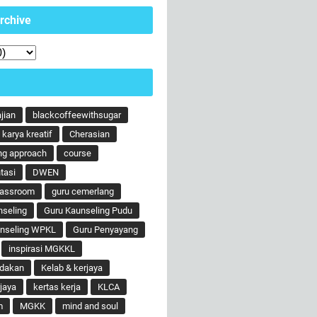
rchive
ajian
blackcoffeewithsugar
karya kreatif
Cherasian
ng approach
course
tasi
DWEN
lassroom
guru cemerlang
nseling
Guru Kaunseling Pudu
unseling WPKL
Guru Penyayang
inspirasi MGKKL
ndakan
Kelab & kerjaya
jaya
kertas kerja
KLCA
m
MGKK
mind and soul