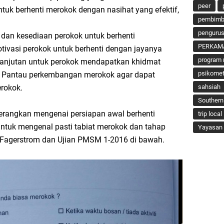
peer
ntuk berhenti merokok dengan nasihat yang efektif,
pembimbi
penguru
 dan kesediaan perokok untuk berhenti
PERKAM
otivasi perokok untuk berhenti dengan jayanya
program 
i lanjutan untuk perokok mendapatkan khidmat
psikomet
i. Pantau perkembangan merokok agar dapat
erokok.
sahsiah
Southern
angkan mengenai persiapan awal berhenti
trip local
ntuk mengenal pasti tabiat merokok dan tahap
Yayasan 
n Fagerstrom dan Ujian PMSM 1-2016 di bawah.