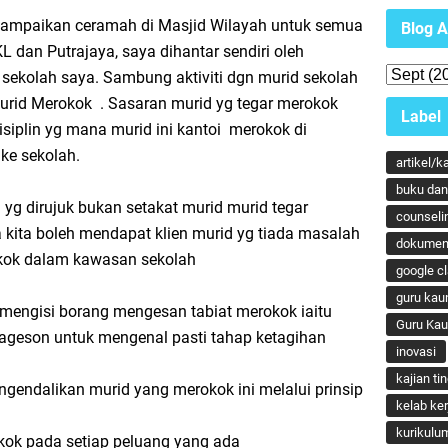
ampaikan ceramah di Masjid Wilayah untuk semua
Blog A
L dan Putrajaya, saya dihantar sendiri oleh
 sekolah saya. Sambung aktiviti dgn murid sekolah
 Murid Merokok . Sasaran murid yg tegar merokok
Label
 disiplin yg mana murid ini kantoi merokok di
ke sekolah.
artikel/k
buku dan 
 yg dirujuk bukan setakat murid murid tegar
counseli
a kita boleh mendapat klien murid yg tiada masalah
dokumen
rokok dalam kawasan sekolah
google c
guru kau
mengisi borang mengesan tabiat merokok iaitu
Guru Ka
geson untuk mengenal pasti tahap ketagihan
inovasi
kajian ti
gendalikan murid yang merokok ini melalui prinsip
kelab ker
kurikulu
okok pada setiap peluang yang ada