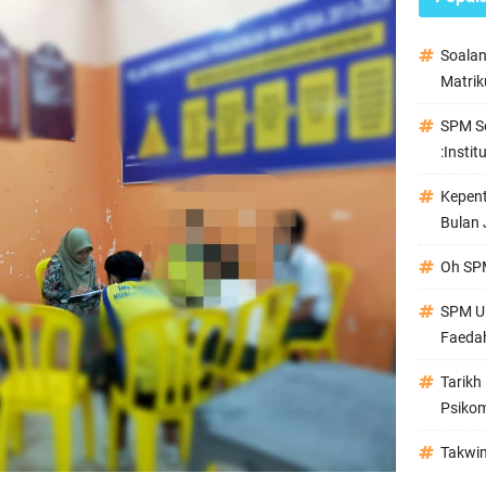
Soala
Matrik
SPM Se
:Instit
Kepen
Bulan 
Oh SPM
SPM Ul
Faeda
Tarikh
Psikom
Takwi