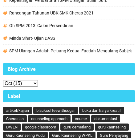
Kepentingan Pendaftaran SPM Ulangan Bulan Jun.
Rancangan Tahunan UBK SMK Cheras 2021
Oh SPM 2013: Calon Persendirian
Minda Sihat- Ujian DASS
SPM Ulangan Adalah Peluang Kedua: Faedah Mengulang Subjek
Blog Archive
Label
artikel/kajian
blackcoffeewithsugar
buku dan karya kreatif
Cherasian
counseling approach
course
dokumentasi
DWEN
google classroom
guru cemerlang
guru kaunseling
Guru Kaunseling Pudu
Guru Kaunseling WPKL
Guru Penyayang