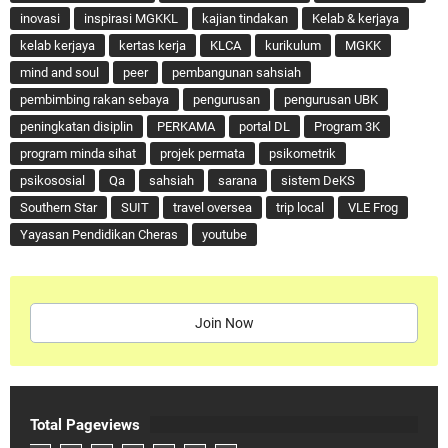
inovasi
inspirasi MGKKL
kajian tindakan
Kelab & kerjaya
kelab kerjaya
kertas kerja
KLCA
kurikulum
MGKK
mind and soul
peer
pembangunan sahsiah
pembimbing rakan sebaya
pengurusan
pengurusan UBK
peningkatan disiplin
PERKAMA
portal DL
Program 3K
program minda sihat
projek permata
psikometrik
psikososial
Qa
sahsiah
sarana
sistem DeKS
Southern Star
SUIT
travel oversea
trip local
VLE Frog
Yayasan Pendidikan Cheras
youtube
Join Now
Total Pageviews