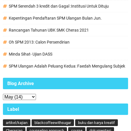
SPM Serendah 3 kredit dan Gagal :Institusi Untuk Dituju
Kepentingan Pendaftaran SPM Ulangan Bulan Jun.
Rancangan Tahunan UBK SMK Cheras 2021
Oh SPM 2013: Calon Persendirian
Minda Sihat- Ujian DASS
SPM Ulangan Adalah Peluang Kedua: Faedah Mengulang Subjek
Blog Archive
Label
artikel/kajian
blackcoffeewithsugar
buku dan karya kreatif
Cherasian
counseling approach
course
dokumentasi