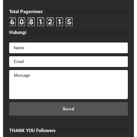
Total Pageviews
6
0
8
1
2
1
5
Hubungi
THANK YOU Followers