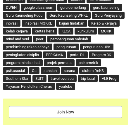
DWEN
google classroom
guru cemerlang
guru kaunseling
Guru Kaunseling Pudu
Guru Kaunseling WPKL
Guru Penyayang
inovasi
inspirasi MGKKL
kajian tindakan
Kelab & kerjaya
kelab kerjaya
kertas kerja
KLCA
kurikulum
MGKK
mind and soul
peer
pembangunan sahsiah
pembimbing rakan sebaya
pengurusan
pengurusan UBK
peningkatan disiplin
PERKAMA
portal DL
Program 3K
program minda sihat
projek permata
psikometrik
psikososial
Qa
sahsiah
sarana
sistem DeKS
Southern Star
SUIT
travel oversea
trip local
VLE Frog
Yayasan Pendidikan Cheras
youtube
Join Now