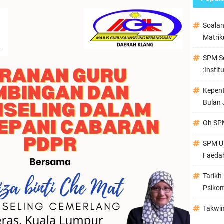
Soala
Matrik
SPM Se
:Instit
Kepen
Bulan 
Oh SPM
SPM Ul
Faeda
Tarikh
Psikom
Takwi