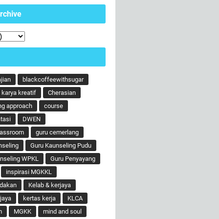
rchive
ajian
blackcoffeewithsugar
karya kreatif
Cherasian
ng approach
course
tasi
DWEN
lassroom
guru cemerlang
nseling
Guru Kaunseling Pudu
unseling WPKL
Guru Penyayang
inspirasi MGKKL
ndakan
Kelab & kerjaya
jaya
kertas kerja
KLCA
m
MGKK
mind and soul