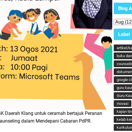
Blog A
Label
artikel/k
buku dan 
counseli
dokumen
google c
guru kau
Guru Ka
inovasi
kajian ti
K Daerah Klang untuk ceramah bertajuk Peranan
kelab ker
aunseling dalam Mendepani Cabaran PdPR.
kurikulu