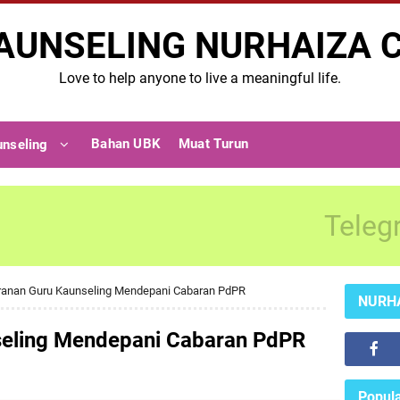
AUNSELING NURHAIZA 
Love to help anyone to live a meaningful life.
Bahan UBK
Muat Turun
unseling
Teleg
ranan Guru Kaunseling Mendepani Cabaran PdPR
NURH
seling Mendepani Cabaran PdPR
Popula