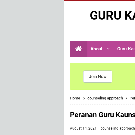
GURU K
About
Guru Ka
Join Now
Home
counseling approach
Pe
Peranan Guru Kaun
August 14, 2021
counseling approach