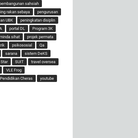
pembangunan sahsiah
ng rakan sebaya
pengurusan
san UBK
peningkatan disiplin
A
portal DL
Program 3K
minda sihat
projek permata
rik
psikososial
Qa
sarana
sistem DeKS
 Star
SUIT
travel oversea
VLE Frog
Pendidikan Cheras
youtube