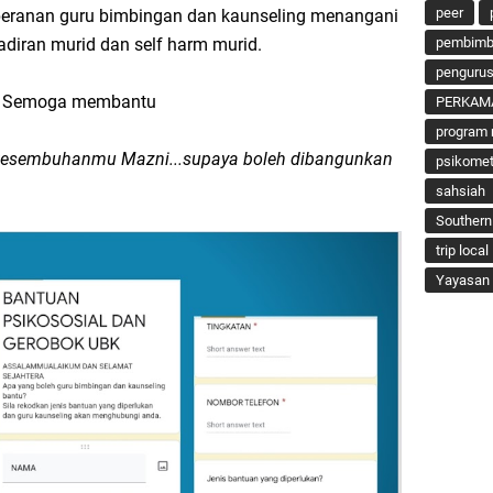
peer
peranan guru bimbingan dan kaunseling menangani
pembimbi
diran murid dan self harm murid.
penguru
Semoga membantu
PERKAM
program 
esembuhanmu Mazni...supaya boleh dibangunkan
psikomet
sahsiah
Southern
trip local
Yayasan 