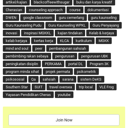
artikel/kajian
blackcoffeewithsugar
buku dan karya kreatif
Cherasian
counseling approach
course
dokumentasi
DWEN
google classroom
guru cemerlang
guru kaunseling
Guru Kaunseling Pudu
Guru Kaunseling WPKL
Guru Penyayang
inovasi
inspirasi MGKKL
kajian tindakan
Kelab & kerjaya
kelab kerjaya
kertas kerja
KLCA
kurikulum
MGKK
mind and soul
peer
pembangunan sahsiah
pembimbing rakan sebaya
pengurusan
pengurusan UBK
peningkatan disiplin
PERKAMA
portal DL
Program 3K
program minda sihat
projek permata
psikometrik
psikososial
Qa
sahsiah
sarana
sistem DeKS
Southern Star
SUIT
travel oversea
trip local
VLE Frog
Yayasan Pendidikan Cheras
youtube
Join Now