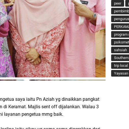
peer
pembimbi
penguru
PERKAM
program 
psikomet
sahsiah
Southern
trip local
Yayasan 
engetua saya iaitu Pn Aziah yg dinaikkan pangkat
 di Keramat. Majlis sent off dijalankan. Walau 3
ini layanan pengetua mmg baik.