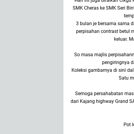
Hari ini juga diraikan Cikgu
SMK Cheras ke SMK Seri Bint
temp
3 bulan je bersama sama 
perpisahan contrast betul 
keluar. 
So masa majlis perpisahanny
pengiringnya d
Koleksi gambarnya di sini da
Satu m
Semoga persahabatan masih
dari Kajang highway Grand S
Pot 