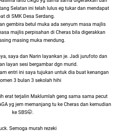
 Haslina iaitu cikgu yg sama sama digerakkan dari
ang Selatan ini telah lulus eg tukar dan mendapat
at di SMK Desa Serdang.
dan gembira betul muka ada senyum masa majlis
masa majlis perpisahan di Cheras bila digerakkan
Masing masing muka mendung.
a, saya dan Narin layankan je. Jadi jurufoto dan
an layan sesi bergambar dgn murid.
lam entri ini saya tujukan untuk dia buat kenangan
omen 3 bulan 3 sekolah hihi
 erat terjalin Maklumlah geng sama sama pecut
AGA yg jem memanjang tu ke Cheras dan kemudian
ke SBS🤭.
luck. Semoga murah rezeki