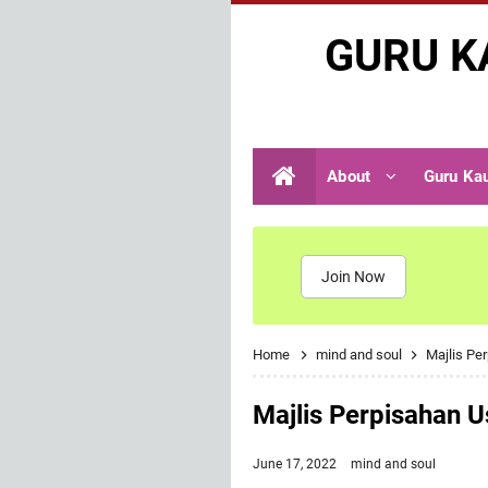
GURU K
About
Guru Ka
Join Now
Home
mind and soul
Majlis Pe
Majlis Perpisahan 
June 17, 2022
mind and soul