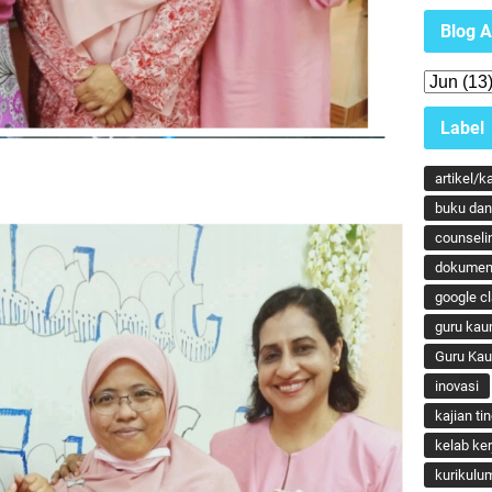
Blog A
Label
artikel/k
buku dan 
counseli
dokumen
google c
guru kau
Guru Ka
inovasi
kajian ti
kelab ker
kurikulu