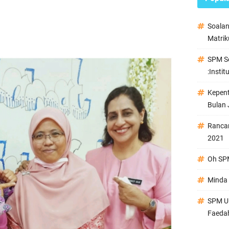
Soala
Matrik
SPM Se
:Instit
Kepen
Bulan 
Ranca
2021
Oh SPM
Minda 
SPM Ul
Faeda