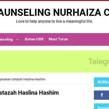
AUNSELING NURHAIZA 
Love to help anyone to live a meaningful life.
Bahan UBK
Muat Turun
unseling
Teleg
rpisahan Ustazah Haslina Hashim
NURH
Ustazah Haslina Hashim
Popula