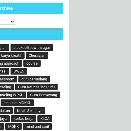
rchive
ajian
blackcoffeewithsugar
karya kreatif
Cherasian
ng approach
course
tasi
DWEN
lassroom
guru cemerlang
nseling
Guru Kaunseling Pudu
unseling WPKL
Guru Penyayang
inspirasi MGKKL
ndakan
Kelab & kerjaya
jaya
kertas kerja
KLCA
m
MGKK
mind and soul