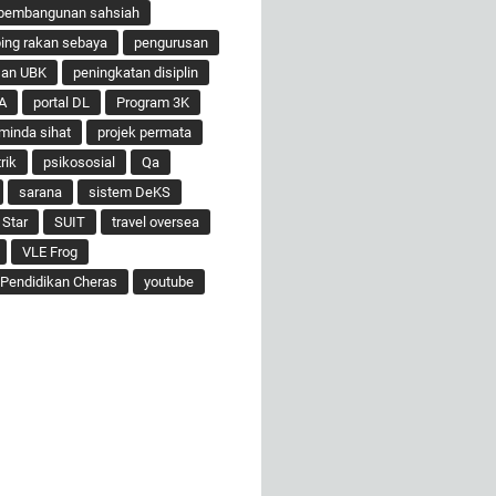
pembangunan sahsiah
ng rakan sebaya
pengurusan
san UBK
peningkatan disiplin
A
portal DL
Program 3K
minda sihat
projek permata
rik
psikososial
Qa
sarana
sistem DeKS
 Star
SUIT
travel oversea
VLE Frog
Pendidikan Cheras
youtube