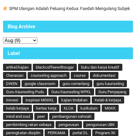
SPM Ulangan Adalah Peluang Kedua: Faedah Mengulang Subjek
Blog Archive
Label
artikel/kajian
blackcoffeewithsugar
buku dan karya kreatif
Cherasian
counseling approach
course
dokumentasi
DWEN
google classroom
guru cemerlang
guru kaunseling
Guru Kaunseling Pudu
Guru Kaunseling WPKL
Guru Penyayang
inovasi
inspirasi MGKKL
kajian tindakan
Kelab & kerjaya
kelab kerjaya
kertas kerja
KLCA
kurikulum
MGKK
mind and soul
peer
pembangunan sahsiah
pembimbing rakan sebaya
pengurusan
pengurusan UBK
peningkatan disiplin
PERKAMA
portal DL
Program 3K