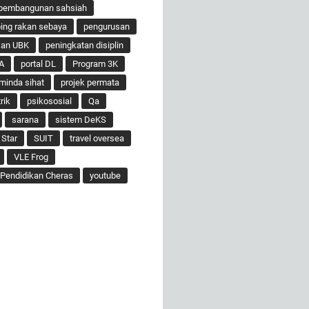
pembangunan sahsiah
ng rakan sebaya
pengurusan
san UBK
peningkatan disiplin
A
portal DL
Program 3K
minda sihat
projek permata
rik
psikososial
Qa
sarana
sistem DeKS
 Star
SUIT
travel oversea
VLE Frog
Pendidikan Cheras
youtube