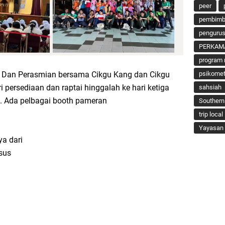
peer
pembimbi
penguru
PERKAM
program 
n Dan Perasmian bersama Cikgu Kang dan Cikgu
psikomet
ari persediaan dan raptai hinggalah ke hari ketiga
sahsiah
s. Ada pelbagai booth pameran
Southern
trip local
Yayasan 
a dari
sus