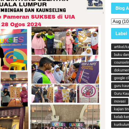
Blog A
Label
artikel/k
buku dan 
counseli
dokumen
google c
guru kau
Guru Ka
inovasi
kajian ti
kelab ker
kurikulu