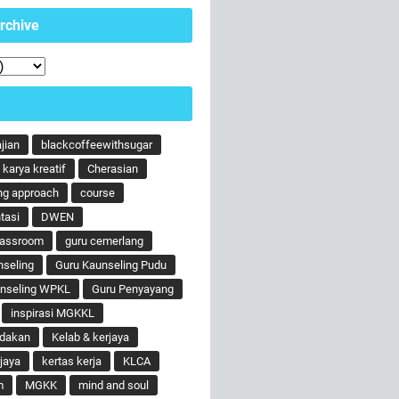
rchive
ajian
blackcoffeewithsugar
karya kreatif
Cherasian
ng approach
course
tasi
DWEN
lassroom
guru cemerlang
nseling
Guru Kaunseling Pudu
unseling WPKL
Guru Penyayang
inspirasi MGKKL
ndakan
Kelab & kerjaya
jaya
kertas kerja
KLCA
m
MGKK
mind and soul