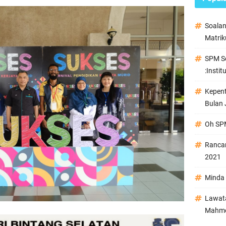
Soala
Matrik
SPM Se
:Instit
Kepen
Bulan 
Oh SPM
Ranca
2021
Minda 
Lawata
Mahmo