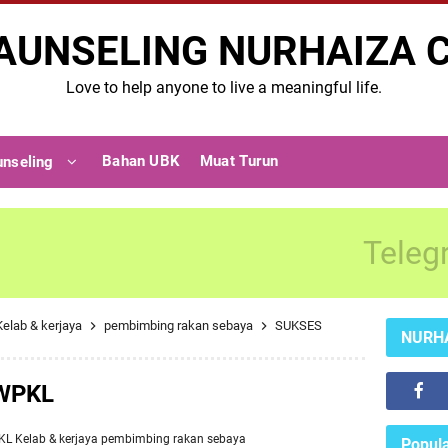
AUNSELING NURHAIZA 
Love to help anyone to live a meaningful life.
Bahan UBK
Muat Turun
unseling
Teleg
Kelab & kerjaya
pembimbing rakan sebaya
SUKSES
NURH
 WPKL
PKL
Kelab & kerjaya
pembimbing rakan sebaya
Popula