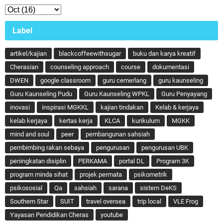
Label
artikel/kajian
blackcoffeewithsugar
buku dan karya kreatif
Cherasian
counseling approach
course
dokumentasi
DWEN
google classroom
guru cemerlang
guru kaunseling
Guru Kaunseling Pudu
Guru Kaunseling WPKL
Guru Penyayang
inovasi
inspirasi MGKKL
kajian tindakan
Kelab & kerjaya
kelab kerjaya
kertas kerja
KLCA
kurikulum
MGKK
mind and soul
peer
pembangunan sahsiah
pembimbing rakan sebaya
pengurusan
pengurusan UBK
peningkatan disiplin
PERKAMA
portal DL
Program 3K
program minda sihat
projek permata
psikometrik
psikososial
Qa
sahsiah
sarana
sistem DeKS
Southern Star
SUIT
travel oversea
trip local
VLE Frog
Yayasan Pendidikan Cheras
youtube