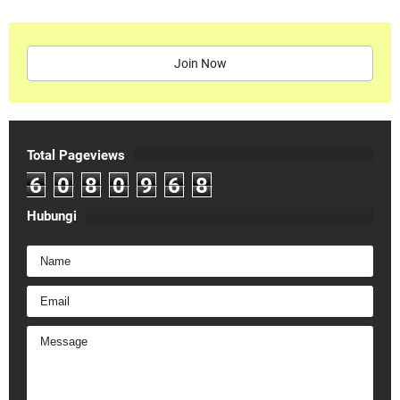
Join Now
Total Pageviews
6
0
8
0
9
6
8
Hubungi