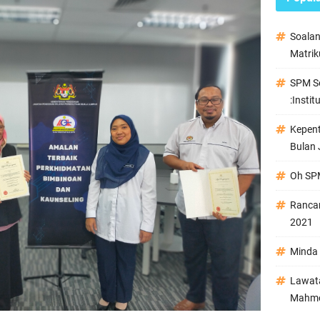
Soala
Matrik
SPM Se
:Instit
Kepen
Bulan 
Oh SPM
Ranca
2021
Minda 
Lawata
Mahmo