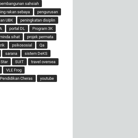
pembangunan sahsiah
ng rakan sebaya
pengurusan
san UBK
peningkatan disiplin
A
portal DL
Program 3K
minda sihat
projek permata
rik
psikososial
Qa
sarana
sistem DeKS
 Star
SUIT
travel oversea
VLE Frog
Pendidikan Cheras
youtube