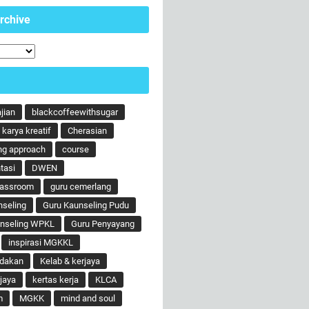
rchive
ajian
blackcoffeewithsugar
karya kreatif
Cherasian
ng approach
course
tasi
DWEN
lassroom
guru cemerlang
nseling
Guru Kaunseling Pudu
unseling WPKL
Guru Penyayang
inspirasi MGKKL
ndakan
Kelab & kerjaya
jaya
kertas kerja
KLCA
m
MGKK
mind and soul