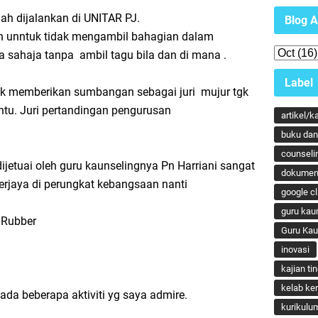
ah dijalankan di UNITAR PJ.
Blog A
 unntuk tidak mengambil bahagian dalam
la sahaja tanpa ambil tagu bila dan di mana .
Label
uk memberikan sumbangan sebagai juri mujur tgk
antu. Juri pertandingan pengurusan
artikel/k
buku dan 
counseli
jetuai oleh guru kaunselingnya Pn Harriani sangat
dokumen
berjaya di perungkat kebangsaan nanti
google c
guru kau
 Rubber
Guru Ka
inovasi
kajian ti
kelab ker
da beberapa aktiviti yg saya admire.
kurikulu