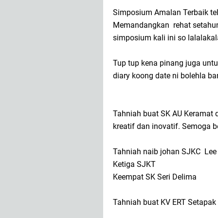
Simposium Amalan Terbaik tel
Memandangkan rehat setahun
simposium kali ini so lalalaka
Tup tup kena pinang juga unt
diary koong date ni bolehla b
Tahniah buat SK AU Keramat di
kreatif dan inovatif. Semoga 
Tahniah naib johan SJKC Lee
Ketiga SJKT
Keempat SK Seri Delima
Tahniah buat KV ERT Setapak a