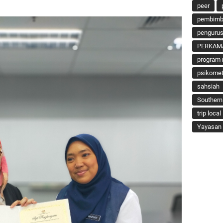
peer
pembimbi
penguru
PERKAM
program 
psikomet
sahsiah
Southern
trip local
Yayasan 