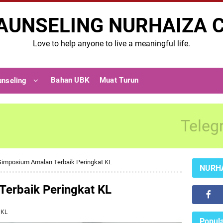
AUNSELING NURHAIZA 
Love to help anyone to live a meaningful life.
Bahan UBK
Muat Turun
unseling
Teleg
Simposium Amalan Terbaik Peringkat KL
NURH
erbaik Peringkat KL
PKL
Popula