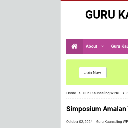
GURU K
About
Guru Ka
Join Now
Home
Guru Kaunseling WPKL
Simposium Amalan T
October 02, 2024
Guru Kaunseling W