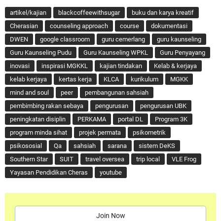
artikel/kajian
blackcoffeewithsugar
buku dan karya kreatif
Cherasian
counseling approach
course
dokumentasi
DWEN
google classroom
guru cemerlang
guru kaunseling
Guru Kaunseling Pudu
Guru Kaunseling WPKL
Guru Penyayang
inovasi
inspirasi MGKKL
kajian tindakan
Kelab & kerjaya
kelab kerjaya
kertas kerja
KLCA
kurikulum
MGKK
mind and soul
peer
pembangunan sahsiah
pembimbing rakan sebaya
pengurusan
pengurusan UBK
peningkatan disiplin
PERKAMA
portal DL
Program 3K
program minda sihat
projek permata
psikometrik
psikososial
Qa
sahsiah
sarana
sistem DeKS
Southern Star
SUIT
travel oversea
trip local
VLE Frog
Yayasan Pendidikan Cheras
youtube
Join Now