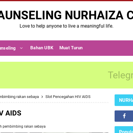
AUNSELING NURHAIZA 
Love to help anyone to live a meaningful life.
Bahan UBK
Muat Turun
unseling
Teleg
mbimbing rakan sebaya
Slot Pencegahan HIV AIDS
NURH
V AIDS
ch
pembimbing rakan sebaya
Popula