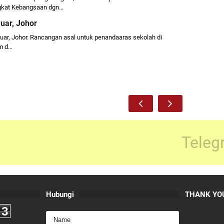
ngkat Kebangsaan dgn…
uar, Johor
Muar, Johor. Rancangan asal untuk penandaaras sekolah di
m d…
Teleg
Hubungi
THANK YOU
3