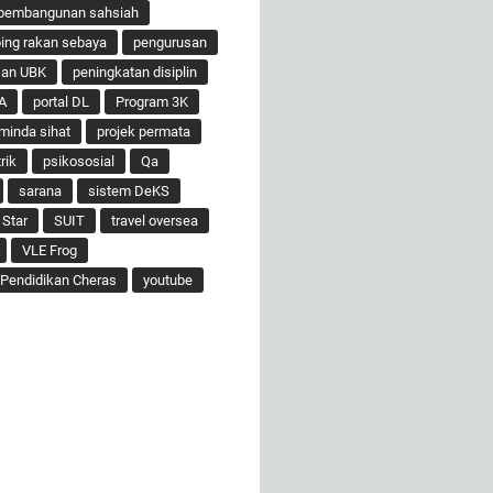
pembangunan sahsiah
ng rakan sebaya
pengurusan
san UBK
peningkatan disiplin
A
portal DL
Program 3K
minda sihat
projek permata
rik
psikososial
Qa
sarana
sistem DeKS
 Star
SUIT
travel oversea
VLE Frog
Pendidikan Cheras
youtube