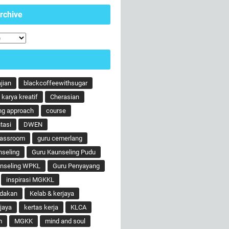
rchive
ajian
blackcoffeewithsugar
karya kreatif
Cherasian
ng approach
course
tasi
DWEN
lassroom
guru cemerlang
nseling
Guru Kaunseling Pudu
unseling WPKL
Guru Penyayang
inspirasi MGKKL
ndakan
Kelab & kerjaya
jaya
kertas kerja
KLCA
m
MGKK
mind and soul