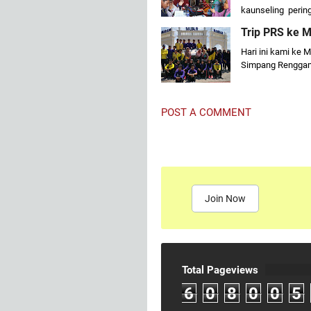
kaunseling peri
Trip PRS ke M
Hari ini kami ke 
Simpang Rengga
POST A COMMENT
Join Now
Total Pageviews
6
0
8
0
0
5