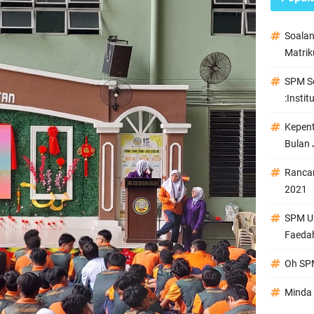
Soala
Matrik
SPM Se
:Instit
Kepen
Bulan 
Ranca
2021
SPM Ul
Faeda
Oh SPM
Minda 