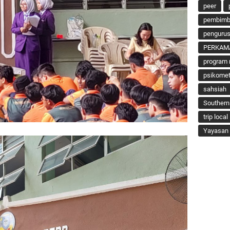
peer
pembimbi
penguru
PERKAM
program 
psikomet
sahsiah
Southern
trip local
Yayasan 