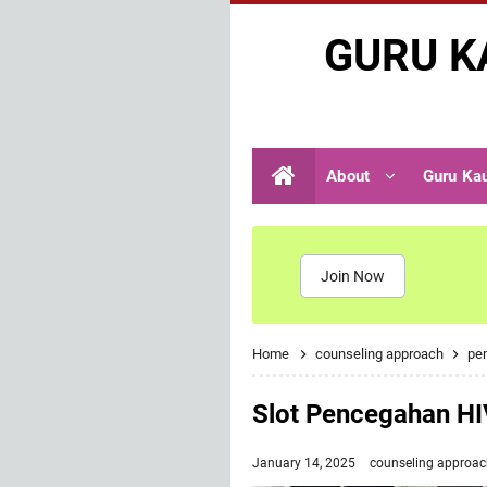
GURU K
About
Guru Ka
Join Now
Home
counseling approach
pe
Slot Pencegahan HI
January 14, 2025
counseling approa