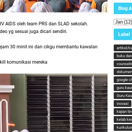
Blog A
HIV AIDS oleh team PRS dan SLAD sekolah.
deo yg sesuai juga dicari sendiri.
Label
ejam 30 minit ini dan cikgu membantu kawalan
artikel/k
buku dan 
kill komunikasi mereka
counseli
dokumen
google c
guru kau
Guru Ka
inovasi
kajian ti
kelab ker
kurikulu