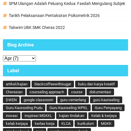
SPM Ulangan Adalah Peluang Kedua: Faedah Mengulang Subjek
Tarikh Pelaksanaan Pentaksiran Psikometrik 2026
Takwim UBK SMK Cheras 2022
Blog Archive
Label
artikel/kajian
blackcoffeewithsugar
buku dan karya kreatif
Cherasian
counseling approach
course
dokumentasi
DWEN
google classroom
guru cemerlang
guru kaunseling
Guru Kaunseling Pudu
Guru Kaunseling WPKL
Guru Penyayang
inovasi
inspirasi MGKKL
kajian tindakan
Kelab & kerjaya
kelab kerjaya
kertas kerja
KLCA
kurikulum
MGKK