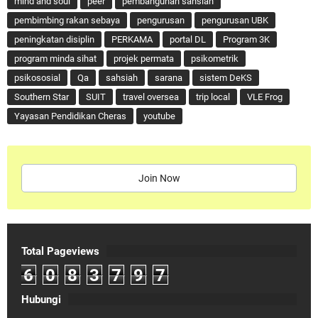
mind and soul
peer
pembangunan sahsiah
pembimbing rakan sebaya
pengurusan
pengurusan UBK
peningkatan disiplin
PERKAMA
portal DL
Program 3K
program minda sihat
projek permata
psikometrik
psikososial
Qa
sahsiah
sarana
sistem DeKS
Southern Star
SUIT
travel oversea
trip local
VLE Frog
Yayasan Pendidikan Cheras
youtube
Join Now
Total Pageviews
6
0
8
3
7
9
7
Hubungi