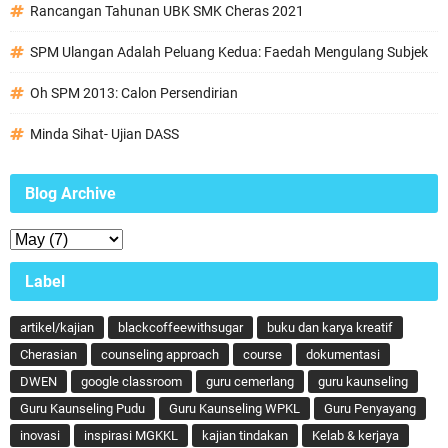
Rancangan Tahunan UBK SMK Cheras 2021
SPM Ulangan Adalah Peluang Kedua: Faedah Mengulang Subjek
Oh SPM 2013: Calon Persendirian
Minda Sihat- Ujian DASS
Blog Archive
Label
artikel/kajian
blackcoffeewithsugar
buku dan karya kreatif
Cherasian
counseling approach
course
dokumentasi
DWEN
google classroom
guru cemerlang
guru kaunseling
Guru Kaunseling Pudu
Guru Kaunseling WPKL
Guru Penyayang
inovasi
inspirasi MGKKL
kajian tindakan
Kelab & kerjaya