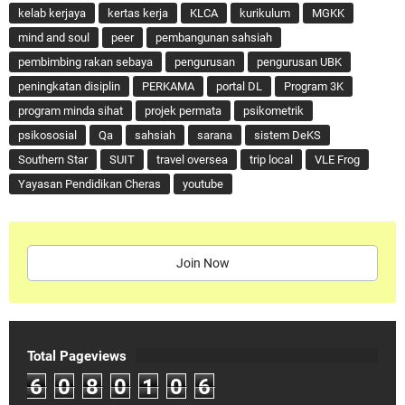
kelab kerjaya
kertas kerja
KLCA
kurikulum
MGKK
mind and soul
peer
pembangunan sahsiah
pembimbing rakan sebaya
pengurusan
pengurusan UBK
peningkatan disiplin
PERKAMA
portal DL
Program 3K
program minda sihat
projek permata
psikometrik
psikososial
Qa
sahsiah
sarana
sistem DeKS
Southern Star
SUIT
travel oversea
trip local
VLE Frog
Yayasan Pendidikan Cheras
youtube
Join Now
Total Pageviews
6
0
8
0
1
0
6