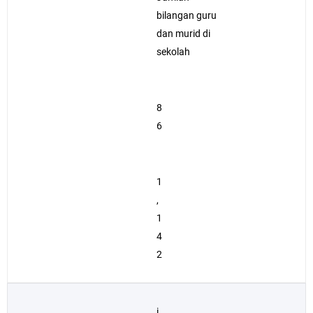
bilangan guru
dan murid di
sekolah
8
6
1
,
1
4
2
i