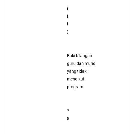
i
i
i
)
Baki bilangan
guru dan murid
yang tidak
mengikuti
program
7
8