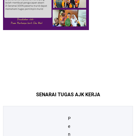
SENARAI TUGAS AJK KERJA
P
e
n