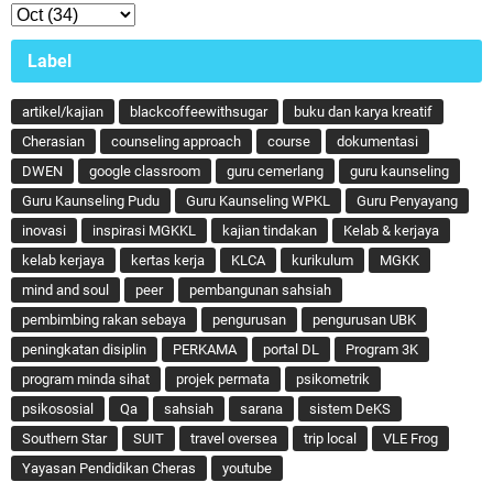
Label
artikel/kajian
blackcoffeewithsugar
buku dan karya kreatif
Cherasian
counseling approach
course
dokumentasi
DWEN
google classroom
guru cemerlang
guru kaunseling
Guru Kaunseling Pudu
Guru Kaunseling WPKL
Guru Penyayang
inovasi
inspirasi MGKKL
kajian tindakan
Kelab & kerjaya
kelab kerjaya
kertas kerja
KLCA
kurikulum
MGKK
mind and soul
peer
pembangunan sahsiah
pembimbing rakan sebaya
pengurusan
pengurusan UBK
peningkatan disiplin
PERKAMA
portal DL
Program 3K
program minda sihat
projek permata
psikometrik
psikososial
Qa
sahsiah
sarana
sistem DeKS
Southern Star
SUIT
travel oversea
trip local
VLE Frog
Yayasan Pendidikan Cheras
youtube