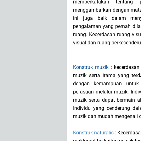
memperkatakan tentang
menggambarkan dengan mata m
ini juga baik dalam men
pengalaman yang pernah dilal
ruang. Kecerdasan ruang vi
visual dan ruang berkecenderu
Konstruk muzik
: kecerdasan
muzik serta irama yang terda
dengan kemampuan untuk 
perasaan melalui muzik. Ind
muzik serta dapat bermain a
Individu yang cenderung da
muzik dan mudah mengenali d
Konstruk naturalis :
Kecerdasa
maklumat berkaitan persekita