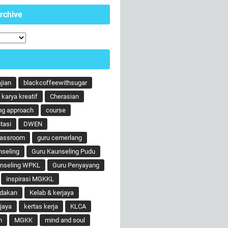
rchive
ajian
blackcoffeewithsugar
karya kreatif
Cherasian
ng approach
course
tasi
DWEN
lassroom
guru cemerlang
nseling
Guru Kaunseling Pudu
unseling WPKL
Guru Penyayang
inspirasi MGKKL
ndakan
Kelab & kerjaya
jaya
kertas kerja
KLCA
m
MGKK
mind and soul