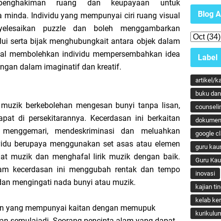
 penghakiman ruang dan keupayaan untuk
Blog A
inda. Individu yang mempunyai ciri ruang visual
yelesaikan puzzle dan boleh menggambarkan
ui serta bijak menghubungkait antara objek dalam
sual membolehkan individu mempersembahkan idea
Label
ngan dalam imaginatif dan kreatif.
artikel/k
buku dan 
 muzik berkebolehan mengesan bunyi tanpa lisan,
counseli
pat di persekitarannya. Kecerdasan ini berkaitan
dokumen
menggemari, mendeskriminasi dan meluahkan
google c
ividu berupaya menggunakan set asas atau elemen
guru kau
lat muzik dan menghafal lirik muzik dengan baik.
Guru Ka
lam kecerdasan ini menggubah rentak dan tempo
inovasi
an mengingati nada bunyi atau muzik.
kajian ti
kelab ker
n yang mempunyai kaitan dengan memupuk
kurikulu
ran semulajadi. Seorang pencinta alam yang dapat