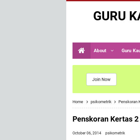
GURU K
About
Guru Ka
Join Now
Home
psikometrik
Penskoran K
Penskoran Kertas 2
October 06, 2014
psikometrik