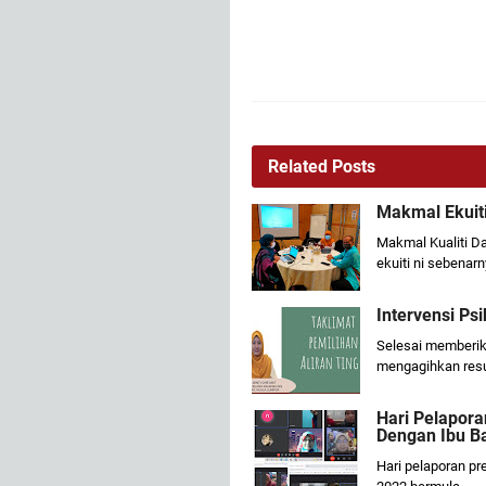
Related Posts
Makmal Ekuit
Makmal Kualiti D
ekuiti ni sebenar
Intervensi Ps
Selesai memberika
mengagihkan res
Hari Pelapora
Dengan Ibu B
Hari pelaporan pr