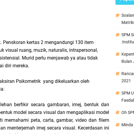
Soala
Matrik
SPM Se
. Penskoran kertas 2 mengandungi 130 item
:Instit
 visual ruang, muzik, naturalis, intrapersonal,
Kepen
ksistensial. Murid perlu menjawab ya atau tidak
Bulan 
i diri mereka.
Ranca
aksiran Psikometrik yang dikeluarkan oleh
2021
a:
SPM Ul
Faeda
ehan berfikir secara gambaran, imej, bentuk dan
bentuk model secara visual dan mengaplikasi model
Oh SPM
rti memahami peta, carta, gambar, video dan filem
Minda 
dan menterjemah imej secara visual. Kecerdasan ini