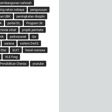
pembangunan sahsiah
ng rakan sebaya
pengurusan
san UBK
peningkatan disiplin
A
portal DL
Program 3K
minda sihat
projek permata
rik
psikososial
Qa
sarana
sistem DeKS
 Star
SUIT
travel oversea
VLE Frog
Pendidikan Cheras
youtube