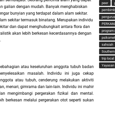
peer
 dan galian dengan mudah. Banyak menghabiskan
pembimbi
ngar bunyian yang terdapat dalam alam sekitar.
penguru
lam sekitar termasuk binatang. Merupakan individu
PERKAM
ekitar dan dapat menghubungkait antara flora dan
program 
alistik akan lebih berkesan kecerdasannya dengan
psikomet
s.
sahsiah
Southern
trip local
Yayasan 
ebahagian atau keseluruhan anggota tubuh badan
nyelesaikan masalah. Individu ini juga cekap
anggota atau tubuh, cenderung melakukan aktiviti
, menari, gimrama dan lain-lain. Individu ini mahir
dan mengimbangi pergerakan fizikal dan mental.
ebih berkesan melalui pergerakan otot seperti sukan