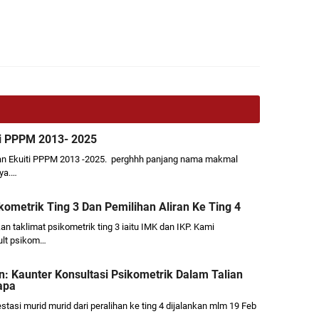
i PPPM 2013- 2025
an Ekuiti PPPM 2013 -2025. perghhh panjang nama makmal
nya.…
ikometrik Ting 3 Dan Pemilihan Aliran Ke Ting 4
n taklimat psikometrik ting 3 iaitu IMK dan IKP. Kami
ult psikom…
n: Kaunter Konsultasi Psikometrik Dalam Talian
apa
estasi murid murid dari peralihan ke ting 4 dijalankan mlm 19 Feb