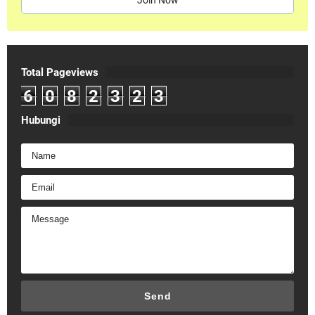
Join Now
Total Pageviews
6
0
8
2
3
2
3
Hubungi