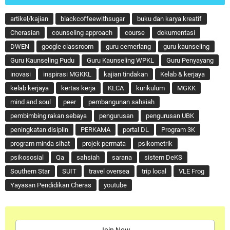
artikel/kajian
blackcoffeewithsugar
buku dan karya kreatif
Cherasian
counseling approach
course
dokumentasi
DWEN
google classroom
guru cemerlang
guru kaunseling
Guru Kaunseling Pudu
Guru Kaunseling WPKL
Guru Penyayang
inovasi
inspirasi MGKKL
kajian tindakan
Kelab & kerjaya
kelab kerjaya
kertas kerja
KLCA
kurikulum
MGKK
mind and soul
peer
pembangunan sahsiah
pembimbing rakan sebaya
pengurusan
pengurusan UBK
peningkatan disiplin
PERKAMA
portal DL
Program 3K
program minda sihat
projek permata
psikometrik
psikososial
Qa
sahsiah
sarana
sistem DeKS
Southern Star
SUIT
travel oversea
trip local
VLE Frog
Yayasan Pendidikan Cheras
youtube