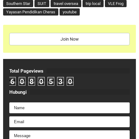
Southern Star
SUIT
travel oversea
trip local
VLE Frog
Yayasan Pendidikan Cheras
youtube
Join Now
Total Pageviews
6
0
8
0
5
3
0
Hubungi