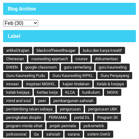
Blog Archive
Label
artikel/kajian
blackcoffeewithsugar
buku dan karya kreatif
Cherasian
counseling approach
course
dokumentasi
DWEN
google classroom
guru cemerlang
guru kaunseling
Guru Kaunseling Pudu
Guru Kaunseling WPKL
Guru Penyayang
inovasi
inspirasi MGKKL
kajian tindakan
Kelab & kerjaya
kelab kerjaya
kertas kerja
KLCA
kurikulum
MGKK
mind and soul
peer
pembangunan sahsiah
pembimbing rakan sebaya
pengurusan
pengurusan UBK
peningkatan disiplin
PERKAMA
portal DL
Program 3K
program minda sihat
projek permata
psikometrik
psikososial
Qa
sahsiah
sarana
sistem DeKS