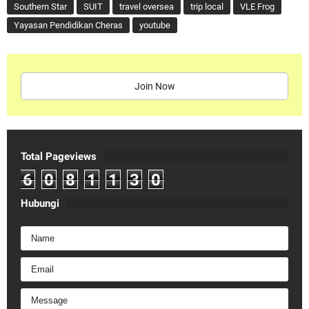
Southern Star
SUIT
travel oversea
trip local
VLE Frog
Yayasan Pendidikan Cheras
youtube
Join Now
Total Pageviews
6
0
8
1
1
3
0
Hubungi