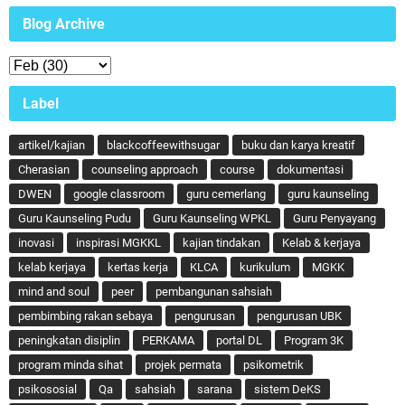
Blog Archive
Label
artikel/kajian
blackcoffeewithsugar
buku dan karya kreatif
Cherasian
counseling approach
course
dokumentasi
DWEN
google classroom
guru cemerlang
guru kaunseling
Guru Kaunseling Pudu
Guru Kaunseling WPKL
Guru Penyayang
inovasi
inspirasi MGKKL
kajian tindakan
Kelab & kerjaya
kelab kerjaya
kertas kerja
KLCA
kurikulum
MGKK
mind and soul
peer
pembangunan sahsiah
pembimbing rakan sebaya
pengurusan
pengurusan UBK
peningkatan disiplin
PERKAMA
portal DL
Program 3K
program minda sihat
projek permata
psikometrik
psikososial
Qa
sahsiah
sarana
sistem DeKS