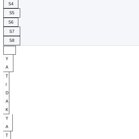
S4
S5
S6
S7
S8
Y
A
T
I
D
A
K
Y
A
T