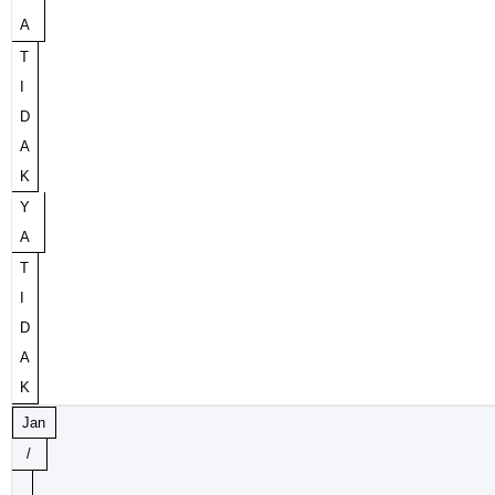
A
T
I
D
A
K
Y
A
T
I
D
A
K
Jan
/