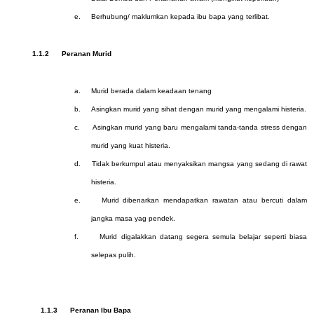
e.
Berhubung/ maklumkan kepada ibu bapa yang terlibat.
1.1.2
Peranan Murid
a.
Murid berada dalam keadaan tenang
b.
Asingkan murid yang sihat dengan murid yang mengalami histeria.
c.
Asingkan murid yang baru mengalami tanda-tanda stress dengan
murid yang kuat histeria.
d.
Tidak berkumpul atau menyaksikan mangsa yang sedang di rawat
histeria.
e.
Murid dibenarkan mendapatkan rawatan atau bercuti dalam
jangka masa yag pendek.
f.
Murid digalakkan datang segera semula belajar seperti biasa
selepas pulih.
1.1.3
Peranan Ibu Bapa