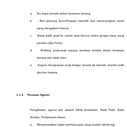
a.
Ibu bapa berada dalam keadaan tenang
b.
Beri peluang Guru/Perawat memulih dan menenangkan murid
yang mengalami histeria
c.
Bawa balik anak ke rumah atau bercuti dalam jangka masa yang
pendek (Jika Perlu).
d.
Bimbing anak-anak supaya sentiasa berada dalam keadaan
tenang dan tidak stres.
e.
Segera menghantar anak belajar semula ke sekolah setelah pulih
dari kes histeria.
1.1.4
Peranan Agensi
Penglibatan agensi lain seperti Klinik Kesihatan, Balai Polis, Balai
Bomba, Pertahanan Awam.
a.
Menyenaraikan talian perhubungan yang mudah dihubungi