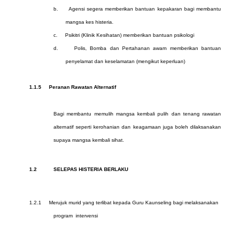
b.
Agensi segera memberikan bantuan kepakaran bagi membantu
mangsa kes histeria.
c.
Psikitri (Klinik Kesihatan) memberikan bantuan psikologi
d.
Polis, Bomba dan Pertahanan awam memberikan bantuan
penyelamat dan keselamatan (mengikut keperluan)
1.1.5
Peranan Rawatan Alternatif
Bagi membantu memulih mangsa kembali pulih dan tenang rawatan
alternatif seperti kerohanian dan keagamaan juga boleh dilaksanakan
supaya mangsa kembali sihat.
1.2
SELEPAS HISTERIA BERLAKU
1.2.1
Merujuk murid yang terlibat kepada Guru Kaunseling bagi melaksanakan
program intervensi