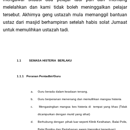
melelahkan dan kami tidak boleh meninggalkan pelajar
tersebut. Akhirnya geng ustazah mula memanggil bantuan
ustaz dari masjid berhampiran setelah habis solat Jumaat
untuk memulihkan ustazah tadi.
1.1
SEMASA HISTERIA BERLAKU
1.1.1
Peranan Pentadbir/Guru
a.
Guru berada dalam keadaan tenang.
b.
Guru berperanan menenang dan memulihkan mangsa histeria
c.
Mengasingkan mangsa kes histeria di tempat yang khas (Tidak
dicampurkan dengan murid yang sihat)
d.
Berhubung dengan pihak luar seperti Klinik Kesihatan, Balai Polis,
Balai Bomba dan Pertahanan awam (mengikut keperluan)