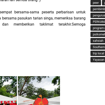
peer
pembimbi
, sempat bersama-sama peserta perbarisan untuk
penguru
ka bersama pasukan tarian singa, memeriksa barang
PERKAM
 dan memberikan taklimat terakhir.Semoga
program 
psikomet
sahsiah
Southern
trip local
Yayasan 