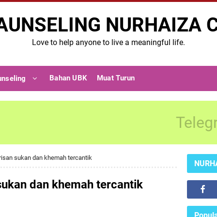
AUNSELING NURHAIZA 
Love to help anyone to live a meaningful life.
Bahan UBK
Muat Turun
unseling
Teleg
risan sukan dan khemah tercantik
NURH
sukan dan khemah tercantik
Popula