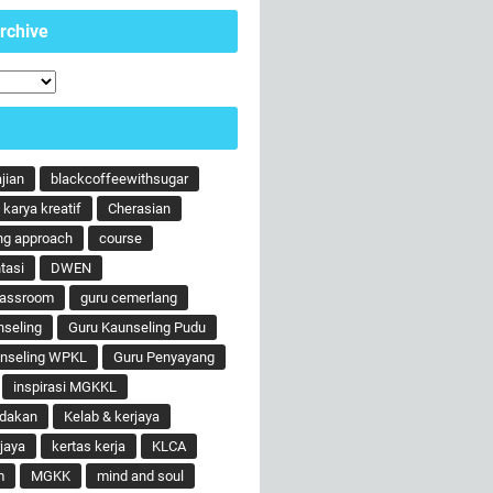
rchive
ajian
blackcoffeewithsugar
karya kreatif
Cherasian
ng approach
course
tasi
DWEN
lassroom
guru cemerlang
nseling
Guru Kaunseling Pudu
unseling WPKL
Guru Penyayang
inspirasi MGKKL
ndakan
Kelab & kerjaya
jaya
kertas kerja
KLCA
m
MGKK
mind and soul