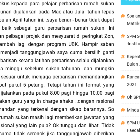
fokus kepada para pelajar perbarisan rumah sukan
hunan dijalankan pada Mac atau Julai tahun lepas
Soala
ulan April tahun ini...saya benar - benar tidak dapat
Matrik
aik sebagai guru perbarisan rumah sukan. Ini
an pelbagai projek dan mesyuarat di peringkat Zon,
SPM Se
tambah lagi dengan program UBK. Hampir saban
:Instit
menjadi tanggungjawab saya cuma bersilih ganti
Kepen
arisan kerana latihan perbarisan selalu dijalankan
Bulan 
ua minggu sebelum sukan tahunan...dan mungkin
g sesuai untuk menjaga perbarisan memandangkan
Ranca
out pukul 5 petang. Tetapi tahun ini format yang
2021
dijalankan pada pukul 8.00 pagi hingga 10.00 pagi
Oh SPM
akan guru yang in charge ahaks ..dengan rasional
mandan yang terkenal dengan sikap barannya. So
Minda 
rumah sukan masih lagi memberikan jawatan yang
SPM Ul
ional yang lain pula? Ok tunggu dan lihat. Tidak
Faeda
cuma tidak seronok jika tanggungjawab diberikan