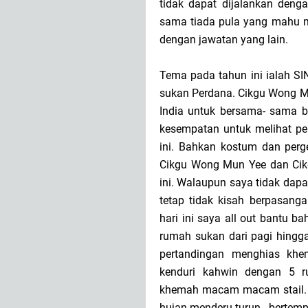
tidak dapat dijalankan den
sama tiada pula yang mahu 
dengan jawatan yang lain.
Tema pada tahun ini ialah S
sukan Perdana. Cikgu Wong M
India untuk bersama- sama b
kesempatan untuk melihat pe
ini. Bahkan kostum dan perg
Cikgu Wong Mun Yee dan Cikg
ini. Walaupun saya tidak dap
tetap tidak kisah berpasang
hari ini saya all out bantu
rumah sukan dari pagi hingga
pertandingan menghias kh
kenduri kahwin dengan 5 
khemah macam macam stail. 
hujan menderu turun...bertemp