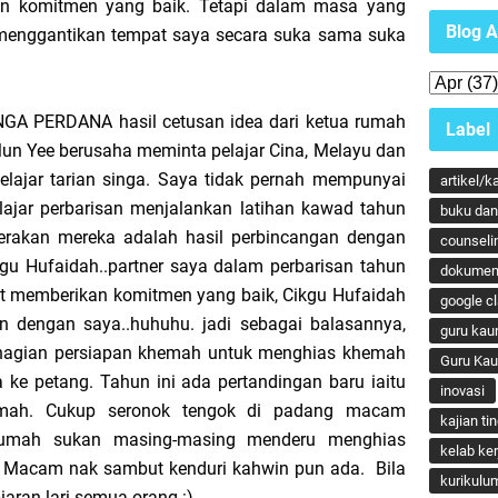
gan komitmen yang baik. Tetapi dalam masa yang
Blog A
menggantikan tempat saya secara suka sama suka
INGA PERDANA hasil cetusan idea dari ketua rumah
Label
un Yee berusaha meminta pelajar Cina, Melayu dan
elajar tarian singa. Saya tidak pernah mempunyai
artikel/k
lajar perbarisan menjalankan latihan kawad tahun
buku dan 
erakan mereka adalah hasil perbincangan dengan
counseli
u Hufaidah..partner saya dalam perbarisan tahun
dokumen
at memberikan komitmen yang baik, Cikgu Hufaidah
google c
an dengan saya..huhuhu. jadi sebagai balasannya,
guru kau
 bahagian persiapan khemah untuk menghias khemah
Guru Ka
 ke petang. Tahun ini ada pertandingan baru iaitu
inovasi
emah. Cukup seronok tengok di padang macam
kajian ti
rumah sukan masing-masing menderu menghias
kelab ker
Macam nak sambut kenduri kahwin pun ada. Bila
kurikulu
iaran lari semua orang :)