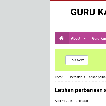
GURU K
About
Guru Ka
Join Now
Home
Cherasian
Latihan perba
Latihan perbarisan 
April 24, 2015
Cherasian