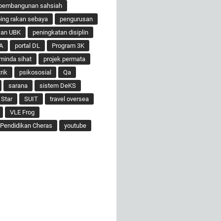
pembangunan sahsiah
ng rakan sebaya
pengurusan
san UBK
peningkatan disiplin
A
portal DL
Program 3K
minda sihat
projek permata
rik
psikososial
Qa
sarana
sistem DeKS
 Star
SUIT
travel oversea
VLE Frog
Pendidikan Cheras
youtube