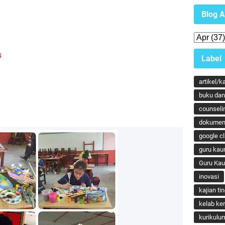
Blog A
s
Label
artikel/k
buku dan 
counseli
dokumen
google c
guru kau
Guru Ka
inovasi
kajian ti
kelab ker
kurikulu