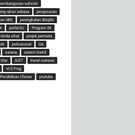
pembangunan sahsiah
ng rakan sebaya
pengurusan
san UBK
peningkatan disiplin
A
portal DL
Program 3K
minda sihat
projek permata
rik
psikososial
Qa
sarana
sistem DeKS
 Star
SUIT
travel oversea
VLE Frog
Pendidikan Cheras
youtube