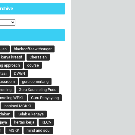
rchive
ajian
blackcoffeewithsugar
karya kreatif
Cherasian
ng approach
course
tasi
DWEN
lassroom
guru cemerlang
nseling
Guru Kaunseling Pudu
unseling WPKL
Guru Penyayang
inspirasi MGKKL
ndakan
Kelab & kerjaya
jaya
kertas kerja
KLCA
m
MGKK
mind and soul