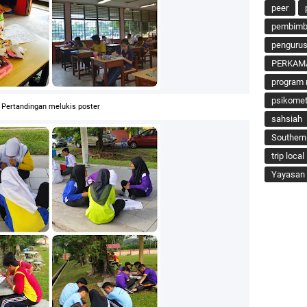
peer
pembimbi
penguru
PERKAM
program 
psikomet
Pertandingan melukis poster
sahsiah
Southern
trip local
Yayasan 