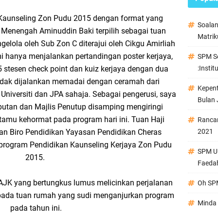
 Kaunseling Zon Pudu 2015 dengan format yang
Soala
h Menengah Aminuddin Baki terpilih sebagai tuan
Matrik
elola oleh Sub Zon C diterajui oleh Cikgu Amirliah
 hanya menjalankan pertandingan poster kerjaya,
SPM Se
5 stesen check point dan kuiz kerjaya dengan dua
:Instit
idak dijalankan memadai dengan ceramah dari
Kepen
 Universiti dan JPA sahaja. Sebagai pengerusi, saya
Bulan 
utan dan Majlis Penutup disamping mengiringi
tamu kehormat pada program hari ini.
Tuan Haji
Ranca
n Biro Pendidikan Yayasan Pendidikan Cheras
2021
program Pendidikan Kaunseling Kerjaya Zon Pudu
SPM Ul
2015.
Faeda
AJK yang bertungkus lumus melicinkan perjalanan
Oh SPM
epada tuan rumah yang sudi menganjurkan program
Minda 
pada tahun ini.