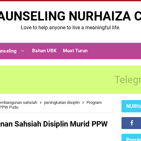
AUNSELING NURHAIZA 
Love to help anyone to live a meaningful life.
Bahan UBK
Muat Turun
unseling
Teleg
embangunan sahsiah
peningkatan disiplin
Program
NURH
d PPW Pudu
an Sahsiah Disiplin Murid PPW
Popula