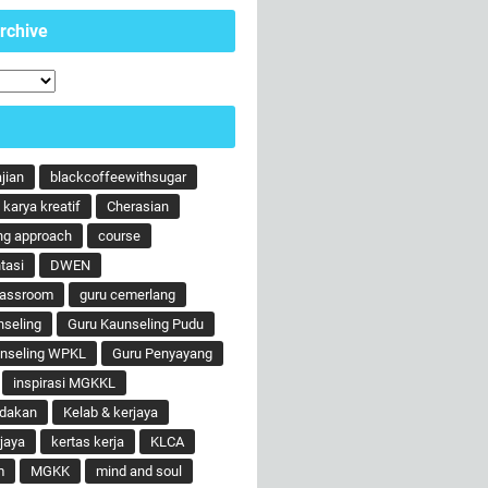
rchive
ajian
blackcoffeewithsugar
karya kreatif
Cherasian
ng approach
course
tasi
DWEN
lassroom
guru cemerlang
nseling
Guru Kaunseling Pudu
unseling WPKL
Guru Penyayang
inspirasi MGKKL
ndakan
Kelab & kerjaya
jaya
kertas kerja
KLCA
m
MGKK
mind and soul