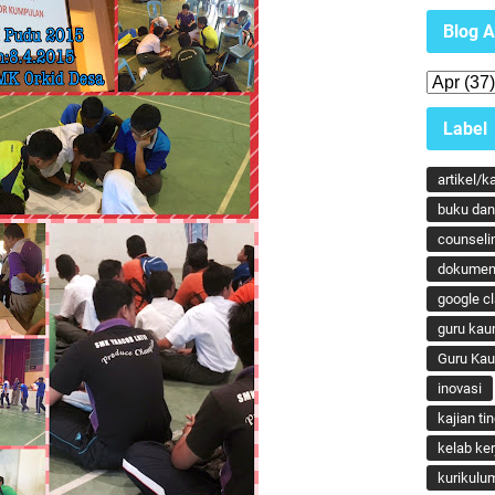
Blog A
Label
artikel/k
buku dan 
counseli
dokumen
google c
guru kau
Guru Ka
inovasi
kajian ti
kelab ker
kurikulu