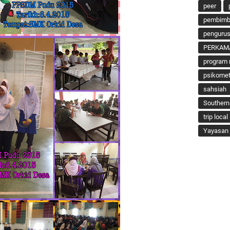
peer
pembimbi
penguru
PERKAM
program 
psikomet
sahsiah
Southern
trip local
Yayasan 