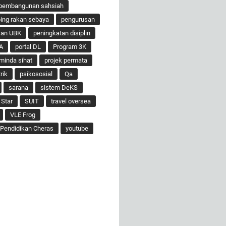
pembangunan sahsiah
ng rakan sebaya
pengurusan
san UBK
peningkatan disiplin
A
portal DL
Program 3K
minda sihat
projek permata
rik
psikososial
Qa
sarana
sistem DeKS
 Star
SUIT
travel oversea
VLE Frog
Pendidikan Cheras
youtube