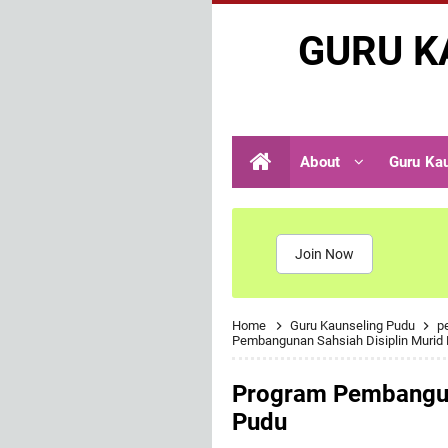
GURU K
About
Guru Ka
Join Now
Home
Guru Kaunseling Pudu
p
Pembangunan Sahsiah Disiplin Muri
Program Pembangun
Pudu