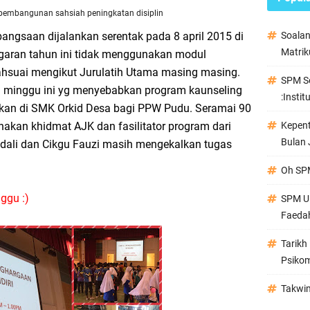
pembangunan sahsiah
peningkatan disiplin
ngsaan dijalankan serentak pada 8 april 2015 di
Soala
Matrik
garan tahun ini tidak menggunakan modul
ahsuai mengikut Jurulatih Utama masing masing.
SPM Se
 minggu ini yg menyebabkan program kaunseling
:Instit
alankan di SMK Orkid Desa bagi PPW Pudu. Seramai 90
unakan khidmat AJK dan fasilitator program dari
Kepen
Bulan 
adali dan Cikgu Fauzi masih mengekalkan tugas
Oh SPM
ggu :)
SPM Ul
Faeda
Tarikh
Psikom
Takwi