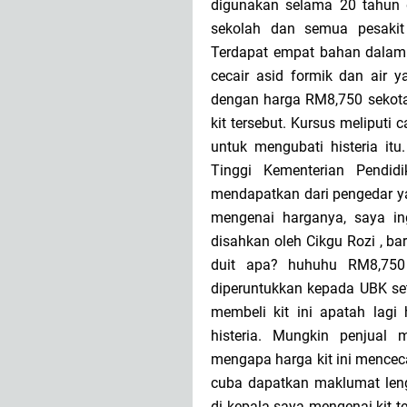
digunakan selama 20 tahun d
sekolah dan semua pesakit 
Terdapat empat bahan dalam ki
cecair asid formik dan air y
dengan harga RM8,750 sekota
kit tersebut. Kursus meliputi
untuk mengubati histeria itu
Tinggi Kementerian Pendid
mendapatkan dari pengedar y
mengenai harganya, saya ing
disahkan oleh Cikgu Rozi , b
duit apa? huhuhu RM8,750 
diperuntukkan kepada UBK se
membeli kit ini apatah lagi
histeria. Mungkin penjual
mengapa harga kit ini mencec
cuba dapatkan maklumat leng
di kepala saya mengenai kit t