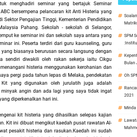
tuk menghadiri seminar yang bertajuk Seminar
ABC bersempena pelancaran kit Anti Histeria yang
Soala
i Sektor Pengajian Tinggi, Kementerian Pendidikan
Matrik
 Malaysia Pahang. Sekolah - sekolah di Selangor,
mput ke seminar ini dan sekolah saya antara yang
SPM Se
nar ini. Peserta terdiri dari guru kaunseling, guru
:Instit
 yang biasanya berurusan secara langsung dengan
Kepen
a sendiri diwakili oleh rakan sekerja iaitu Cikgu
Bulan 
 menangani histeria menggunakan kerohanian dan
aya pergi pada tahun lepas di Melaka, pendekatan
Oh SPM
. Kit yang digunakan oleh jurulatih juga adalah
Ranca
, minyak angin dan ada lagi yang saya tidak ingat
2021
yang diperkenalkan hari ini.
Minda 
engenai kit histeria yang dihasilkan selepas kajian
Lawata
n. Kit ini dibuat mengikut kaedah pusat rawatan Al-
Mahmo
t pesakit histeria dan rasukan.Kaedah ini sudah