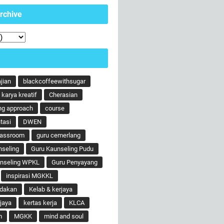
rchive
ajian
blackcoffeewithsugar
karya kreatif
Cherasian
ng approach
course
tasi
DWEN
lassroom
guru cemerlang
nseling
Guru Kaunseling Pudu
unseling WPKL
Guru Penyayang
inspirasi MGKKL
ndakan
Kelab & kerjaya
jaya
kertas kerja
KLCA
m
MGKK
mind and soul