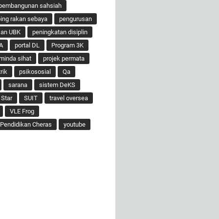
pembangunan sahsiah
ng rakan sebaya
pengurusan
san UBK
peningkatan disiplin
A
portal DL
Program 3K
minda sihat
projek permata
rik
psikososial
Qa
sarana
sistem DeKS
 Star
SUIT
travel oversea
VLE Frog
Pendidikan Cheras
youtube