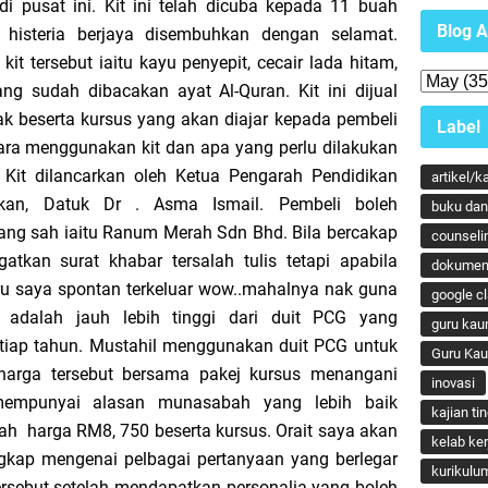
i pusat ini. Kit ini telah dicuba kepada 11 buah
Blog A
histeria berjaya disembuhkan dengan selamat.
t tersebut iaitu kayu penyepit, cecair lada hitam,
ang sudah dibacakan ayat Al-Quran. Kit ini dijual
k beserta kursus yang akan diajar kepada pembeli
Label
 cara menggunakan kit dan apa yang perlu dilakukan
. Kit dilancarkan oleh Ketua Pengarah Pendidikan
artikel/k
ikan, Datuk Dr . Asma Ismail. Pembeli boleh
buku dan 
ang sah iaitu Ranum Merah Sdn Bhd. Bila bercakap
counseli
atkan surat khabar tersalah tulis tetapi apabila
dokumen
aru saya spontan terkeluar wow..mahalnya nak guna
google c
adalah jauh lebih tinggi dari duit PCG yang
guru kau
tiap tahun. Mustahil menggunakan duit PCG untuk
Guru Ka
 harga tersebut bersama pakej kursus menangani
inovasi
 mempunyai alasan munasabah yang lebih baik
kajian ti
ah harga RM8, 750 beserta kursus. Orait saya akan
kelab ker
kap mengenai pelbagai pertanyaan yang berlegar
kurikulu
ersebut setelah mendapatkan personalia yang boleh