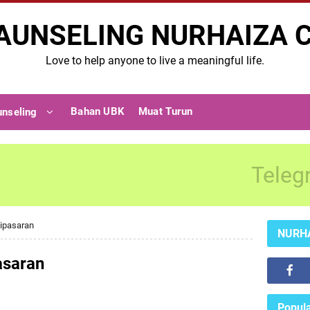
AUNSELING NURHAIZA 
Love to help anyone to live a meaningful life.
Bahan UBK
Muat Turun
unseling
Teleg
 dipasaran
NURH
pasaran
Popula