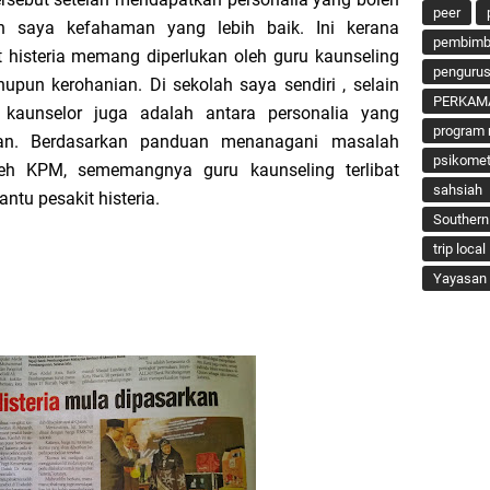
peer
n saya kefahaman yang lebih baik. Ini kerana
pembimbi
 histeria memang diperlukan oleh guru kaunseling
penguru
upun kerohanian. Di sekolah saya sendiri , selain
PERKAM
, kaunselor juga adalah antara personalia yang
program 
san. Berdasarkan panduan menanagani masalah
psikomet
oleh KPM, sememangnya guru kaunseling terlibat
sahsiah
tu pesakit histeria.
Southern
trip local
Yayasan 