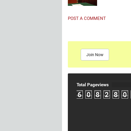
POST A COMMENT
Join Now
Total Pageviews
6
0
8
2
8
0