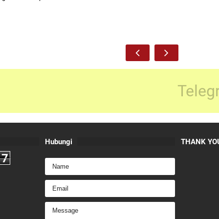
Teleg
Hubungi
THANK YOU
7