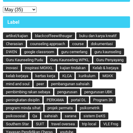
Label
artikel/kajian
blackcoffeewithsugar
buku dan karya kreatif
Cherasian
counseling approach
course
dokumentasi
DWEN
google classroom
guru cemerlang
guru kaunseling
Guru Kaunseling Pudu
Guru Kaunseling WPKL
Guru Penyayang
inovasi
inspirasi MGKKL
kajian tindakan
Kelab & kerjaya
kelab kerjaya
kertas kerja
KLCA
kurikulum
MGKK
mind and soul
peer
pembangunan sahsiah
pembimbing rakan sebaya
pengurusan
pengurusan UBK
peningkatan disiplin
PERKAMA
portal DL
Program 3K
program minda sihat
projek permata
psikometrik
psikososial
Qa
sahsiah
sarana
sistem DeKS
Southern Star
SUIT
travel oversea
trip local
VLE Frog
Yayasan Pendidikan Cheras
youtube