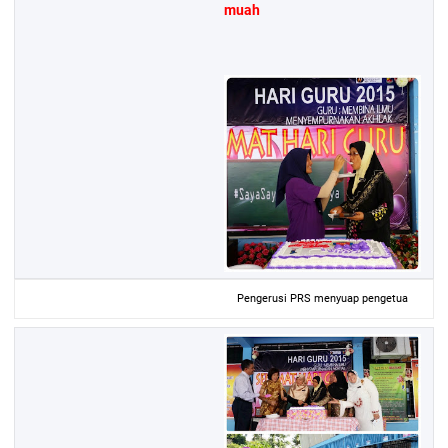
muah
Pengerusi PRS menyuap pengetua