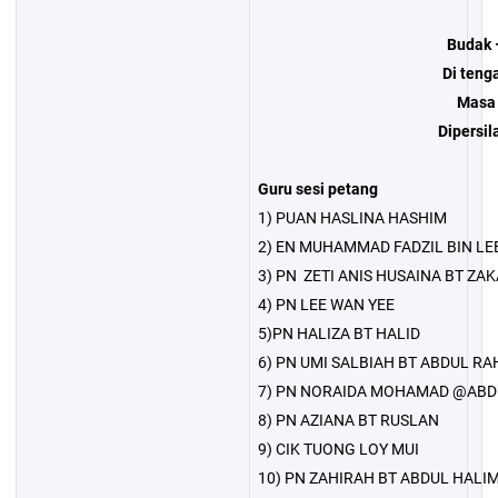
Budak 
Di teng
Masa 
Dipersi
Guru sesi petang
1) PUAN HASLINA HASHIM
2) EN MUHAMMAD FADZIL BIN LEB
3) PN ZETI ANIS HUSAINA BT ZA
4) PN LEE WAN YEE
5)PN HALIZA BT HALID
6) PN UMI SALBIAH BT ABDUL R
7) PN NORAIDA MOHAMAD @AB
8) PN AZIANA BT RUSLAN
9) CIK TUONG LOY MUI
10) PN ZAHIRAH BT ABDUL HALI