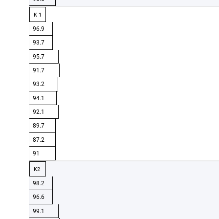
K 1
96.9
93.7
95.7
91.7
93.2
94.1
92.1
89.7
87.2
91
K2
98.2
96.6
99.1