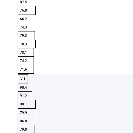
87.5
76.8
66.2
74.3
79.3
78.3
78.1
74.2
71.6
V 1
90.4
91.2
90.1
79.9
86.8
79.8