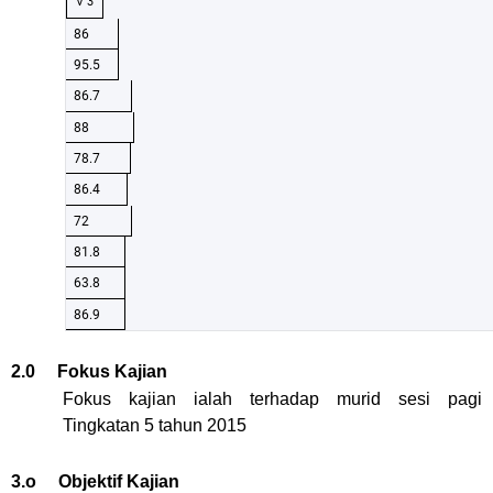
V 3
86
95.5
86.7
88
78.7
86.4
72
81.8
63.8
86.9
2.0 Fokus Kajian
Fokus kajian ialah terhadap murid sesi pagi
Tingkatan 5 tahun 2015
3.o Objektif Kajian