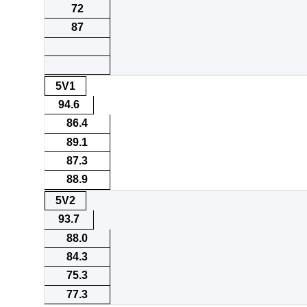
72
87
5V1
94.6
86.4
89.1
87.3
88.9
5V2
93.7
88.0
84.3
75.3
77.3