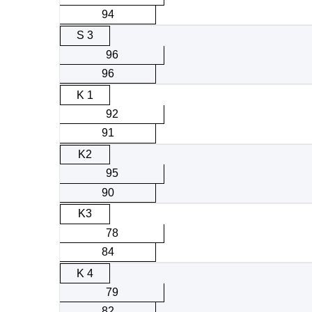
94
S 3
96
96
K 1
92
91
K2
95
90
K3
78
84
K 4
79
82