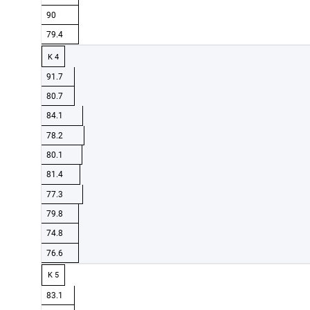
90
79.4
K 4
91.7
80.7
84.1
78.2
80.1
81.4
77.3
79.8
74.8
76.6
K 5
83.1