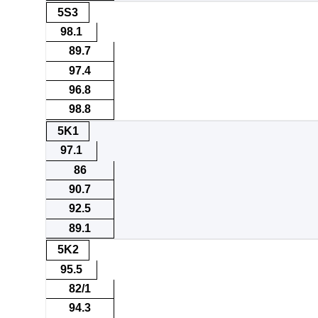
5S3
98.1
89.7
97.4
96.8
98.8
5K1
97.1
86
90.7
92.5
89.1
5K2
95.5
82/1
94.3