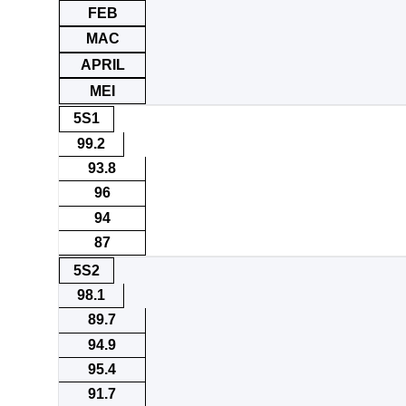
FEB
MAC
APRIL
MEI
5S1
99.2
93.8
96
94
87
5S2
98.1
89.7
94.9
95.4
91.7