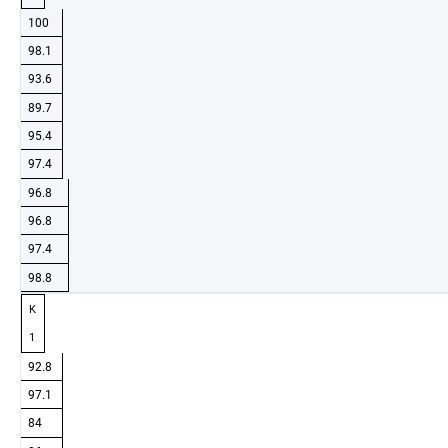
100
98.1
93.6
89.7
95.4
97.4
96.8
96.8
97.4
98.8
K
1
92.8
97.1
84