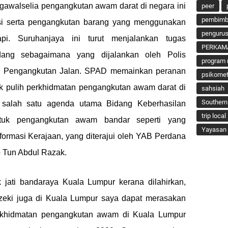
gawalselia pengangkutan awam darat di negara ini
peer
pembimbi
eksi serta pengangkutan barang yang menggunakan
penguru
api. Suruhanjaya ini turut menjalankan tugas
PERKAM
dang sebagaimana yang dijalankan oleh Polis
program 
n Pengangkutan Jalan. SPAD memainkan peranan
psikomet
 pulih perkhidmatan pengangkutan awam darat di
sahsiah
Southern
salah satu agenda utama Bidang Keberhasilan
trip local
uk pengangkutan awam bandar seperti yang
Yayasan 
formasi Kerajaan, yang diterajui oleh YAB Perdana
b Tun Abdul Razak.
 jati bandaraya Kuala Lumpur kerana dilahirkan,
zeki juga di Kuala Lumpur saya dapat merasakan
khidmatan pengangkutan awam di Kuala Lumpur