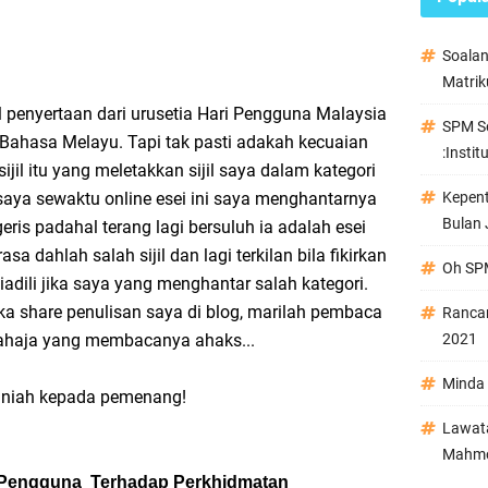
Soala
Matrik
 penyertaan dari urusetia Hari Pengguna Malaysia
SPM Se
E Bahasa Melayu. Tapi tak pasti adakah kecuaian
:Instit
ijil itu yang meletakkan sijil saya dalam kategori
 saya sewaktu online esei ini saya menghantarnya
Kepen
Bulan 
ris padahal terang lagi bersuluh ia adalah esei
a dahlah salah sijil dan lagi terkilan bila fikirkan
Oh SPM
diadili jika saya yang menghantar salah kategori.
a share penulisan saya di blog, marilah pembaca
Ranca
sahaja yang membacanya ahaks...
2021
Minda 
niah kepada pemenang!
Lawata
Mahmo
 Pengguna Terhadap Perkhidmatan