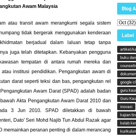
angkutan Awam Malaysia
Blog A
 transit awam merangkumi segala sistem
numpang tidak bergerak menggunakan kenderaan
Label
khidmatan berjadual dalam laluan tetap tanpa
artikel/k
ya juga telah ditetapkan. Kebanyakan pengguna
buku dan 
 kawasan tempatan di antara rumah mereka dan
counseli
h atau institusi pendidikan. Pengangkutan awam di
dokumen
kutan darat seperti teksi dan bas, pengangkutan rel
google c
guru kau
ya Pengangkutan Awam Darat (SPAD) adalah badan
Guru Ka
i bawah Akta Pengangkutan Awam Darat 2010 dan
inovasi
pada 3 Jun 2010. SPAD diletakkan di bawah
kajian ti
eri, Dato’ Seri Mohd Najib Tun Abdul Razak agar
kelab ker
PAD memainkan peranan penting di dalam merancang
kurikulu