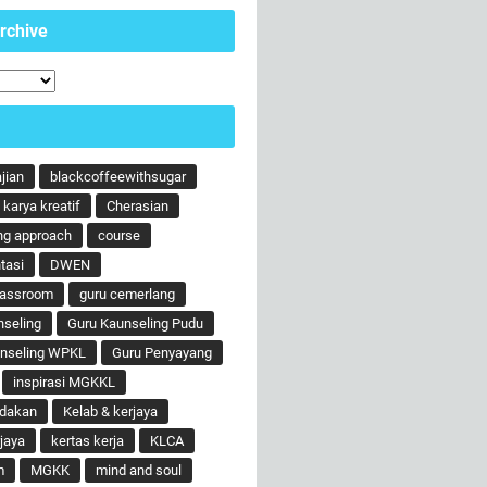
rchive
ajian
blackcoffeewithsugar
karya kreatif
Cherasian
ng approach
course
tasi
DWEN
lassroom
guru cemerlang
nseling
Guru Kaunseling Pudu
unseling WPKL
Guru Penyayang
inspirasi MGKKL
ndakan
Kelab & kerjaya
jaya
kertas kerja
KLCA
m
MGKK
mind and soul