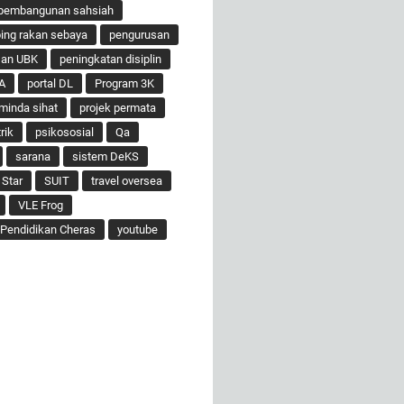
pembangunan sahsiah
ng rakan sebaya
pengurusan
san UBK
peningkatan disiplin
A
portal DL
Program 3K
minda sihat
projek permata
rik
psikososial
Qa
sarana
sistem DeKS
 Star
SUIT
travel oversea
VLE Frog
Pendidikan Cheras
youtube