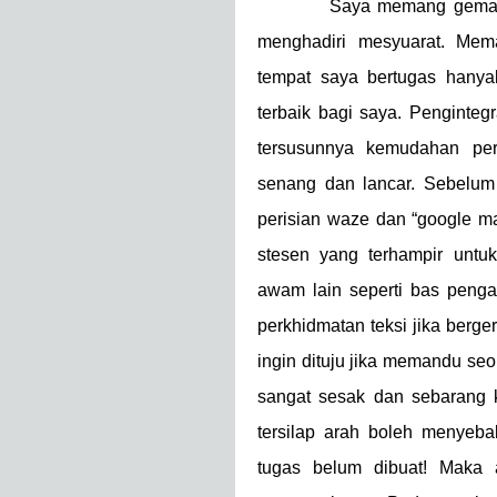
Saya memang gemar menga
menghadiri mesyuarat. Me
tempat saya bertugas hanyal
terbaik bagi saya. Pengint
tersusunnya kemudahan pert
senang dan lancar. Sebelum 
perisian waze dan “google m
stesen yang terhampir untu
awam lain seperti bas penga
perkhidmatan teksi jika berge
ingin dituju jika memandu seo
sangat sesak dan sebarang k
tersilap arah boleh menyeb
tugas belum dibuat! Maka 