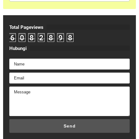
Total Pageviews
6
0
8
2
8
9
8
Hubungi