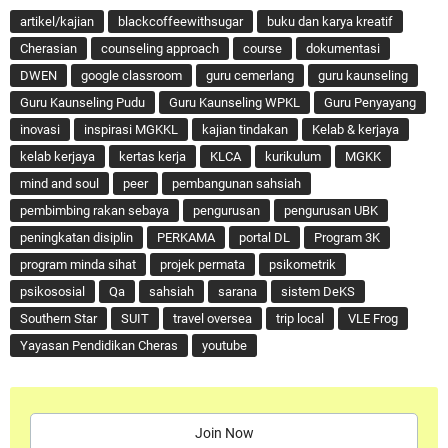
artikel/kajian
blackcoffeewithsugar
buku dan karya kreatif
Cherasian
counseling approach
course
dokumentasi
DWEN
google classroom
guru cemerlang
guru kaunseling
Guru Kaunseling Pudu
Guru Kaunseling WPKL
Guru Penyayang
inovasi
inspirasi MGKKL
kajian tindakan
Kelab & kerjaya
kelab kerjaya
kertas kerja
KLCA
kurikulum
MGKK
mind and soul
peer
pembangunan sahsiah
pembimbing rakan sebaya
pengurusan
pengurusan UBK
peningkatan disiplin
PERKAMA
portal DL
Program 3K
program minda sihat
projek permata
psikometrik
psikososial
Qa
sahsiah
sarana
sistem DeKS
Southern Star
SUIT
travel oversea
trip local
VLE Frog
Yayasan Pendidikan Cheras
youtube
Join Now