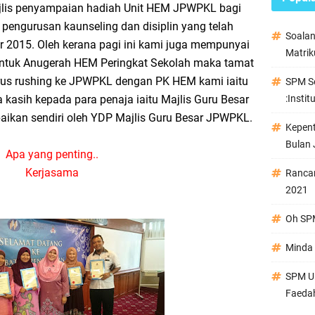
ajlis penyampaian hadiah Unit HEM JPWPKL bagi
pengurusan kaunseling dan disiplin yang telah
Soala
r 2015. Oleh kerana pagi ini kami juga mempunyai
Matrik
ntuk Anugerah HEM Peringkat Sekolah maka tamat
erus rushing ke JPWPKL dengan PK HEM kami iaitu
SPM Se
 kasih kepada para penaja iaitu Majlis Guru Besar
:Instit
ikan sendiri oleh YDP Majlis Guru Besar JPWPKL.
Kepen
Bulan 
Apa yang penting..
Kerjasama
Ranca
2021
Oh SPM
Minda 
SPM Ul
Faeda