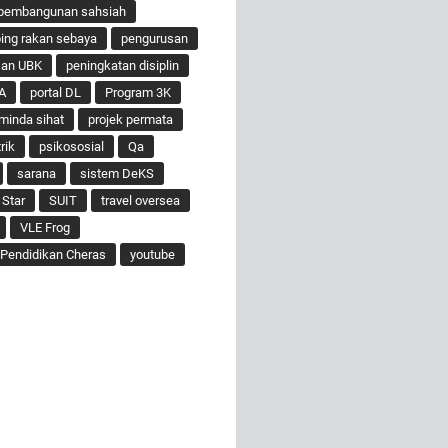
pembangunan sahsiah
ng rakan sebaya
pengurusan
san UBK
peningkatan disiplin
A
portal DL
Program 3K
minda sihat
projek permata
rik
psikososial
Qa
sarana
sistem DeKS
 Star
SUIT
travel oversea
VLE Frog
Pendidikan Cheras
youtube