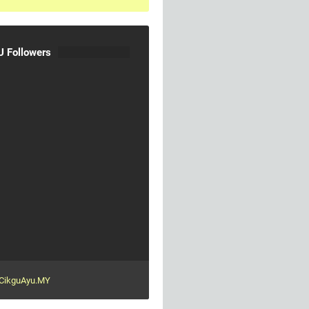
 Followers
CikguAyu.MY