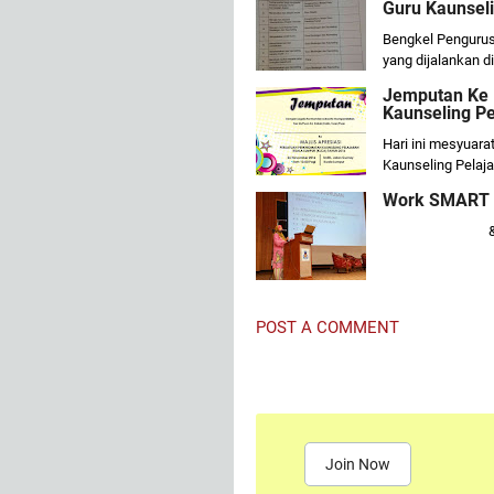
Guru Kaunseli
Bengkel Pengurus
yang dijalankan 
Jemputan Ke 
Kaunseling Pe
Hari ini mesyuar
Kaunseling Pelaj
Work SMART U
&
POST A COMMENT
Join Now