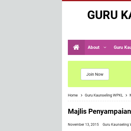
GURU K
About
Guru Ka
Join Now
Home
Guru Kaunseling WPKL
Majlis Penyampaia
November 13, 2015
Guru Kaunseling