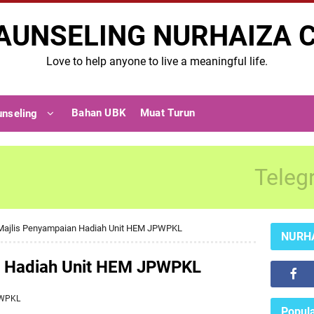
AUNSELING NURHAIZA 
Love to help anyone to live a meaningful life.
Bahan UBK
Muat Turun
unseling
Teleg
Majlis Penyampaian Hadiah Unit HEM JPWPKL
NURH
n Hadiah Unit HEM JPWPKL
 WPKL
Popula