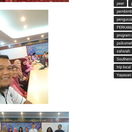
peer
pembimbi
penguru
PERKAM
program 
psikomet
sahsiah
Southern
trip local
Yayasan 