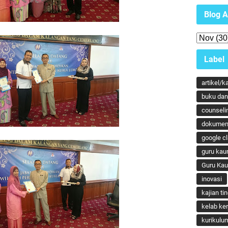
Blog A
Label
artikel/k
buku dan 
counseli
dokumen
google c
guru kau
Guru Ka
inovasi
kajian ti
kelab ker
kurikulu