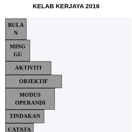
KELAB KERJAYA 2016
BULA
N
MING
GU
AKTIVITI
OBJEKTIF
MODUS
OPERANDI
TINDAKAN
CATATA