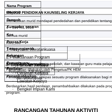
Nama Program
Objektif
MINGGU PENDIDIKAN KAUNSELING KERJAYA
Tempoh
Memastikan murid mendapat pendedahan dan pendidikan tentang 
Kumpulan sasaran
4 – 8 APRIL 2016
Kos
Semua murid
Proses Kerja
RM1,300
Tanggungjawab
1.
Mesyuarat Jawatankuasa
Kekangan
PK HEM
2.
Pelaksanaan Program
Pemantauan
Bertindan dengan program sekolah, dan kawalan guru mata pelaj
Semua Guru Kaunseling
Semua Guru Kaunseling
3.
Laporan dan penilaian
·
Pameran Kerjaya
Penilaian
Pemantauan dilakukan oleh Pengetua/PK HEM
Penyelaras, AJK Penilaian
·
Ceramah Kerjaya
Penambahbaikan
Penilaian dijalankan selepas sesuatu program dilaksanakan bagi 
dan Dokumetasi
·
Lawatan Kerjaya
Berdasarkan hasil penilaian, penambahbaikan dilakukan pada pr
·
Bengkel Impian Kami
program.
RANCANGAN TAHUNAN AKTI
VITI