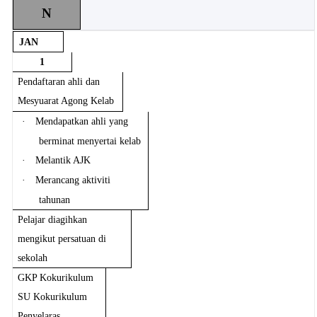
N
JAN
1
Pendaftaran ahli dan
Mesyuarat Agong Kelab
·
Mendapatkan ahli yang
berminat menyertai kelab
·
Melantik AJK
·
Merancang aktiviti
tahunan
Pelajar diagihkan
mengikut persatuan di
sekolah
GKP Kokurikulum
SU Kokurikulum
Penyelaras