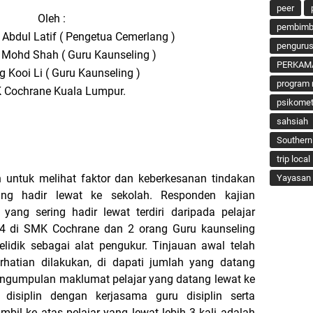
peer
Oleh :
pembimbi
 Abdul Latif ( Pengetua Cemerlang )
penguru
 Mohd Shah ( Guru Kaunseling )
PERKAM
 Kooi Li ( Guru Kaunseling )
program 
 Cochrane Kuala Lumpur.
psikomet
sahsiah
Southern
trip local
an untuk melihat faktor dan keberkesanan tindakan
Yayasan 
yang hadir lewat ke sekolah. Responden kajian
yang sering hadir lewat terdiri daripada pelajar
4 di SMK Cochrane dan 2 orang Guru kaunseling
idik sebagai alat pengukur. Tinjauan awal telah
erhatian dilakukan, di dapati jumlah yang datang
engumpulan maklumat pelajar yang datang lewat ke
t disiplin dengan kerjasama guru disiplin serta
il ke atas pelajar yang lewat lebih 3 kali adalah