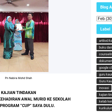
Blog A
Label
artikel/k
buku dan 
counseli
dokumen
google c
guru kau
Pn Nabira Mohd Shah
Guru Ka
inovasi
KAJIAN TINDAKAN
kajian ti
EHADIRAN AWAL MURID KE SEKOLAH
kelab ker
 PROGRAM ”CUP” SAYA DULU.
kurikulu