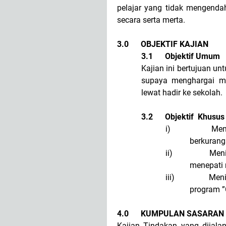
pelajar yang tidak mengenda
secara serta merta.
3.0
OBJEKTIF KAJIAN
3.1
Objektif Umum
Kajian ini bertujuan un
supaya menghargai mas
lewat hadir ke sekolah.
3.2
Objektif Khusus
i)
Mem
berkuran
ii)
Meni
menepati
iii)
Meni
program ”
4.0
KUMPULAN SASARAN
Kajian Tindakan yang dijala