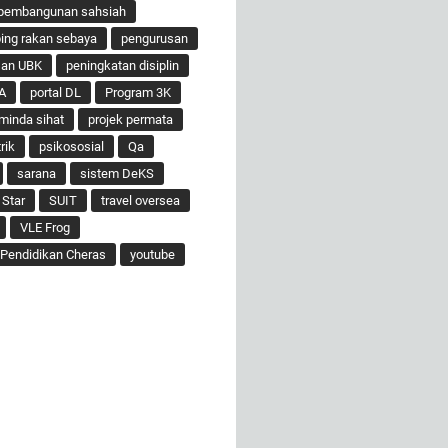
pembangunan sahsiah
ng rakan sebaya
pengurusan
san UBK
peningkatan disiplin
A
portal DL
Program 3K
minda sihat
projek permata
rik
psikososial
Qa
sarana
sistem DeKS
 Star
SUIT
travel oversea
VLE Frog
Pendidikan Cheras
youtube