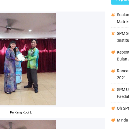
Soala
Matrik
SPM Se
:Instit
Kepen
Bulan 
Ranca
2021
SPM Ul
Faeda
Oh SPM
Pn Kang Kooi Li
Minda 