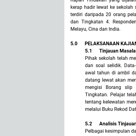
kerap hadir lewat ke sekolah 
terdiri daripada 20 orang pela
dan Tingkatan 4.
Responden 
Melayu, Cina dan India.
5.0
PELAKSANAAN KAJIA
5.1
Tinjauan Masala
Pihak sekolah telah m
dan soal selidik. Data
awal tahun di ambil d
datang lewat akan men
mengisi Borang slip
Tingkatan. Pelajar te
tentang kelewatan mere
melalui Buku Rekod Dat
5.2
Analisis Tinjau
Pelbagai kesimpulan da