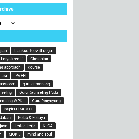
rchive
ajian
blackcoffeewithsugar
karya kreatif
Cherasian
ng approach
course
tasi
DWEN
lassroom
guru cemerlang
nseling
Guru Kaunseling Pudu
unseling WPKL
Guru Penyayang
inspirasi MGKKL
ndakan
Kelab & kerjaya
jaya
kertas kerja
KLCA
m
MGKK
mind and soul