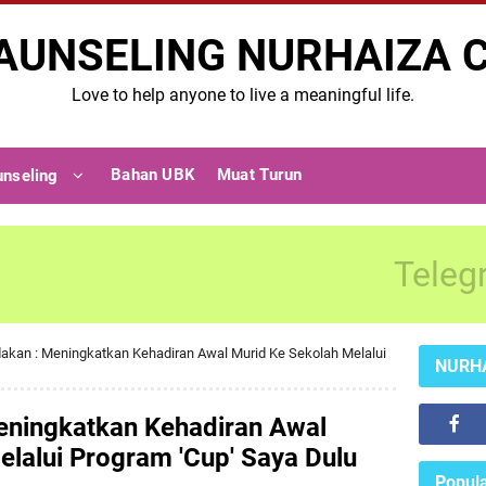
AUNSELING NURHAIZA 
Love to help anyone to live a meaningful life.
Bahan UBK
Muat Turun
unseling
Teleg
dakan : Meningkatkan Kehadiran Awal Murid Ke Sekolah Melalui
NURH
Meningkatkan Kehadiran Awal
lalui Program 'Cup' Saya Dulu
Popula