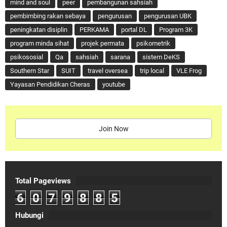
mind and soul
peer
pembangunan sahsiah
pembimbing rakan sebaya
pengurusan
pengurusan UBK
peningkatan disiplin
PERKAMA
portal DL
Program 3K
program minda sihat
projek permata
psikometrik
psikososial
Qa
sahsiah
sarana
sistem DeKS
Southern Star
SUIT
travel oversea
trip local
VLE Frog
Yayasan Pendidikan Cheras
youtube
Join Now
Total Pageviews
6
0
7
9
8
8
5
Hubungi