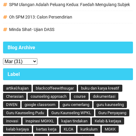
SPM Ulangan Adalah Peluang Kedua: Faedah Mengulang Subjek
Oh SPM 2013: Calon Persendirian
Minda Sihat- Ujian DASS
Blog Archive
Label
artikel/kajian
blackcoffeewithsugar
buku dan karya kreatif
Cherasian
counseling approach
course
dokumentasi
DWEN
google classroom
guru cemerlang
guru kaunseling
Guru Kaunseling Pudu
Guru Kaunseling WPKL
Guru Penyayang
inovasi
inspirasi MGKKL
kajian tindakan
Kelab & kerjaya
kelab kerjaya
kertas kerja
KLCA
kurikulum
MGKK